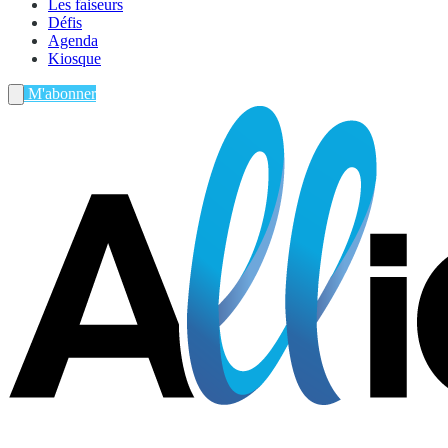
Les faiseurs
Défis
Agenda
Kiosque
M'abonner