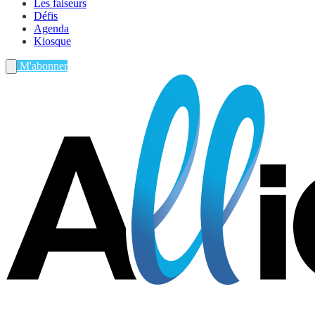
Les faiseurs
Défis
Agenda
Kiosque
M'abonner