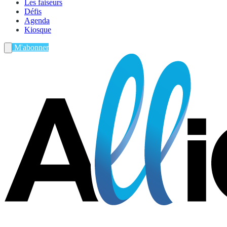
Les faiseurs
Défis
Agenda
Kiosque
M'abonner