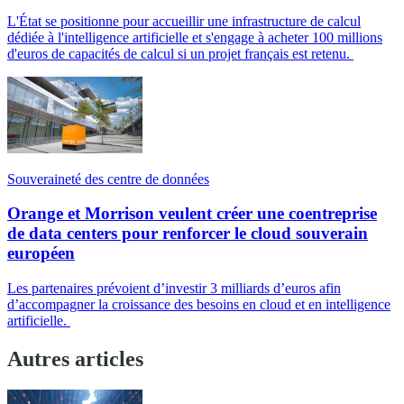
L'État se positionne pour accueillir une infrastructure de calcul
dédiée à l'intelligence artificielle et s'engage à acheter 100 millions
d'euros de capacités de calcul si un projet français est retenu.
Souveraineté des centre de données
Orange et Morrison veulent créer une coentreprise
de data centers pour renforcer le cloud souverain
européen
Les partenaires prévoient d’investir 3 milliards d’euros afin
d’accompagner la croissance des besoins en cloud et en intelligence
artificielle.
Autres articles