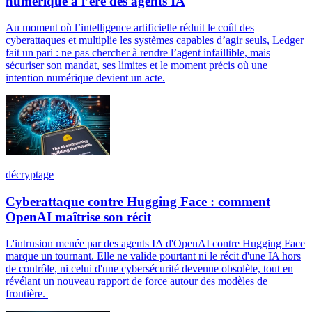
numérique à l’ère des agents IA
Au moment où l’intelligence artificielle réduit le coût des
cyberattaques et multiplie les systèmes capables d’agir seuls, Ledger
fait un pari : ne pas chercher à rendre l’agent infaillible, mais
sécuriser son mandat, ses limites et le moment précis où une
intention numérique devient un acte.
décryptage
Cyberattaque contre Hugging Face : comment
OpenAI maîtrise son récit
L'intrusion menée par des agents IA d'OpenAI contre Hugging Face
marque un tournant. Elle ne valide pourtant ni le récit d'une IA hors
de contrôle, ni celui d'une cybersécurité devenue obsolète, tout en
révélant un nouveau rapport de force autour des modèles de
frontière.