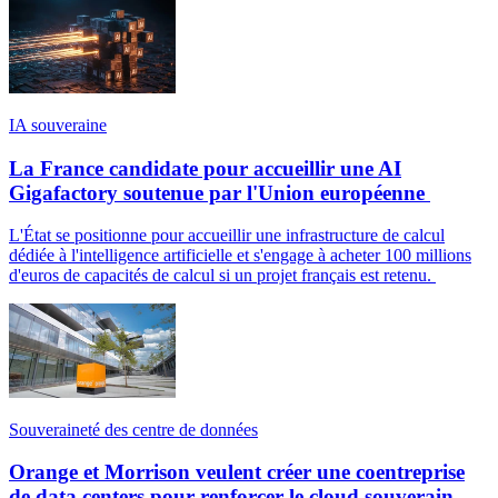
IA souveraine
La France candidate pour accueillir une AI
Gigafactory soutenue par l'Union européenne
L'État se positionne pour accueillir une infrastructure de calcul
dédiée à l'intelligence artificielle et s'engage à acheter 100 millions
d'euros de capacités de calcul si un projet français est retenu.
Souveraineté des centre de données
Orange et Morrison veulent créer une coentreprise
de data centers pour renforcer le cloud souverain