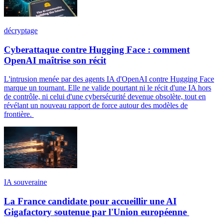
décryptage
Cyberattaque contre Hugging Face : comment
OpenAI maîtrise son récit
L'intrusion menée par des agents IA d'OpenAI contre Hugging Face
marque un tournant. Elle ne valide pourtant ni le récit d'une IA hors
de contrôle, ni celui d'une cybersécurité devenue obsolète, tout en
révélant un nouveau rapport de force autour des modèles de
frontière.
IA souveraine
La France candidate pour accueillir une AI
Gigafactory soutenue par l'Union européenne