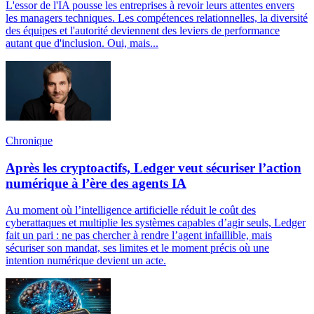
L'essor de l'IA pousse les entreprises à revoir leurs attentes envers
les managers techniques. Les compétences relationnelles, la diversité
des équipes et l'autorité deviennent des leviers de performance
autant que d'inclusion. Oui, mais...
Chronique
Après les cryptoactifs, Ledger veut sécuriser l’action
numérique à l’ère des agents IA
Au moment où l’intelligence artificielle réduit le coût des
cyberattaques et multiplie les systèmes capables d’agir seuls, Ledger
fait un pari : ne pas chercher à rendre l’agent infaillible, mais
sécuriser son mandat, ses limites et le moment précis où une
intention numérique devient un acte.