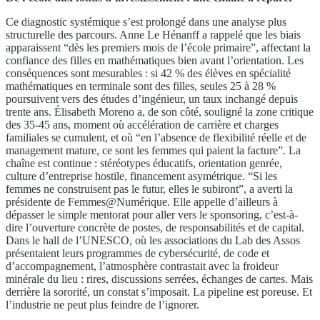
Ce diagnostic systémique s’est prolongé dans une analyse plus
structurelle des parcours. Anne Le Hénanff a rappelé que les biais
apparaissent “dès les premiers mois de l’école primaire”, affectant la
confiance des filles en mathématiques bien avant l’orientation. Les
conséquences sont mesurables : si 42 % des élèves en spécialité
mathématiques en terminale sont des filles, seules 25 à 28 %
poursuivent vers des études d’ingénieur, un taux inchangé depuis
trente ans. Élisabeth Moreno a, de son côté, souligné la zone critique
des 35-45 ans, moment où accélération de carrière et charges
familiales se cumulent, et où “en l’absence de flexibilité réelle et de
management mature, ce sont les femmes qui paient la facture”. La
chaîne est continue : stéréotypes éducatifs, orientation genrée,
culture d’entreprise hostile, financement asymétrique. “Si les
femmes ne construisent pas le futur, elles le subiront”, a averti la
présidente de Femmes@Numérique. Elle appelle d’ailleurs à
dépasser le simple mentorat pour aller vers le sponsoring, c’est-à-
dire l’ouverture concrète de postes, de responsabilités et de capital.
Dans le hall de l’UNESCO, où les associations du Lab des Assos
présentaient leurs programmes de cybersécurité, de code et
d’accompagnement, l’atmosphère contrastait avec la froideur
minérale du lieu : rires, discussions serrées, échanges de cartes. Mais
derrière la sororité, un constat s’imposait. La pipeline est poreuse. Et
l’industrie ne peut plus feindre de l’ignorer.