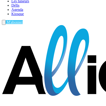
Les faiseurs
Défis
Agenda
Kiosque
M'abonner