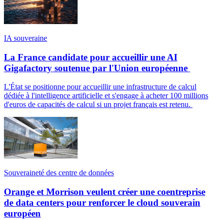
IA souveraine
La France candidate pour accueillir une AI
Gigafactory soutenue par l'Union européenne
L'État se positionne pour accueillir une infrastructure de calcul
dédiée à l'intelligence artificielle et s'engage à acheter 100 millions
d'euros de capacités de calcul si un projet français est retenu.
Souveraineté des centre de données
Orange et Morrison veulent créer une coentreprise
de data centers pour renforcer le cloud souverain
européen