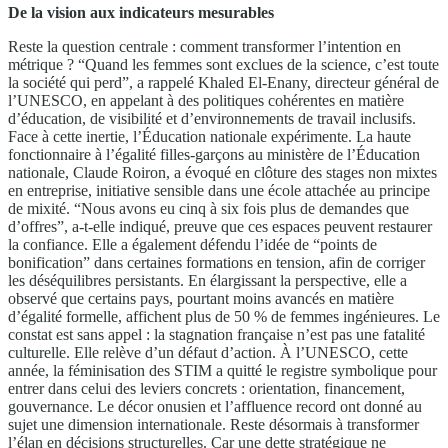
De la vision aux indicateurs mesurables
Reste la question centrale : comment transformer l’intention en
métrique ? “Quand les femmes sont exclues de la science, c’est toute
la société qui perd”, a rappelé Khaled El-Enany, directeur général de
l’UNESCO, en appelant à des politiques cohérentes en matière
d’éducation, de visibilité et d’environnements de travail inclusifs.
Face à cette inertie, l’Éducation nationale expérimente. La haute
fonctionnaire à l’égalité filles-garçons au ministère de l’Éducation
nationale, Claude Roiron, a évoqué en clôture des stages non mixtes
en entreprise, initiative sensible dans une école attachée au principe
de mixité. “Nous avons eu cinq à six fois plus de demandes que
d’offres”, a-t-elle indiqué, preuve que ces espaces peuvent restaurer
la confiance. Elle a également défendu l’idée de “points de
bonification” dans certaines formations en tension, afin de corriger
les déséquilibres persistants. En élargissant la perspective, elle a
observé que certains pays, pourtant moins avancés en matière
d’égalité formelle, affichent plus de 50 % de femmes ingénieures. Le
constat est sans appel : la stagnation française n’est pas une fatalité
culturelle. Elle relève d’un défaut d’action. À l’UNESCO, cette
année, la féminisation des STIM a quitté le registre symbolique pour
entrer dans celui des leviers concrets : orientation, financement,
gouvernance. Le décor onusien et l’affluence record ont donné au
sujet une dimension internationale. Reste désormais à transformer
l’élan en décisions structurelles. Car une dette stratégique ne