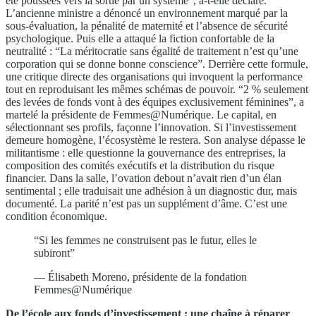
été poussées vers la sortie par un système”, a-t-elle déclaré.
L’ancienne ministre a dénoncé un environnement marqué par la
sous-évaluation, la pénalité de maternité et l’absence de sécurité
psychologique. Puis elle a attaqué la fiction confortable de la
neutralité : “La méritocratie sans égalité de traitement n’est qu’une
corporation qui se donne bonne conscience”. Derrière cette formule,
une critique directe des organisations qui invoquent la performance
tout en reproduisant les mêmes schémas de pouvoir. “2 % seulement
des levées de fonds vont à des équipes exclusivement féminines”, a
martelé la présidente de Femmes@Numérique. Le capital, en
sélectionnant ses profils, façonne l’innovation. Si l’investissement
demeure homogène, l’écosystème le restera. Son analyse dépasse le
militantisme : elle questionne la gouvernance des entreprises, la
composition des comités exécutifs et la distribution du risque
financier. Dans la salle, l’ovation debout n’avait rien d’un élan
sentimental ; elle traduisait une adhésion à un diagnostic dur, mais
documenté. La parité n’est pas un supplément d’âme. C’est une
condition économique.
“Si les femmes ne construisent pas le futur, elles le
subiront”
— Élisabeth Moreno, présidente de la fondation
Femmes@Numérique
De l’école aux fonds d’investissement : une chaîne à réparer