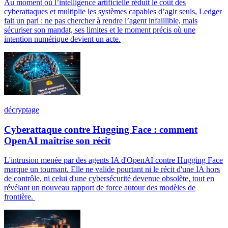
Au moment où l’intelligence artificielle réduit le coût des
cyberattaques et multiplie les systèmes capables d’agir seuls, Ledger
fait un pari : ne pas chercher à rendre l’agent infaillible, mais
sécuriser son mandat, ses limites et le moment précis où une
intention numérique devient un acte.
décryptage
Cyberattaque contre Hugging Face : comment
OpenAI maîtrise son récit
L'intrusion menée par des agents IA d'OpenAI contre Hugging Face
marque un tournant. Elle ne valide pourtant ni le récit d'une IA hors
de contrôle, ni celui d'une cybersécurité devenue obsolète, tout en
révélant un nouveau rapport de force autour des modèles de
frontière.