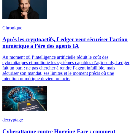
Chronique
Après les cryptoactifs, Ledger veut sécuriser l’action
numérique à l’ère des agents IA
Au moment où l’intelligence artificielle réduit le coût des
cyberattaques et multiplie les systèmes capables d’agir seuls, Ledger
fait un pari : ne pas chercher à rendre l’agent infaillible, mais
sécuriser son mandat, ses limites et le moment précis où une
intention numérique devient un acte.
décryptage
Cyberattaque contre Hugging Face : comment