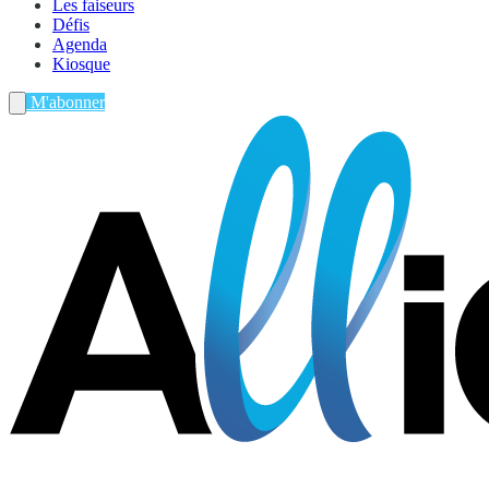
Les faiseurs
Défis
Agenda
Kiosque
M'abonner