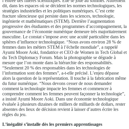
l’entrée des filières scientifiques. Elle se joue au sommet. Autrement
dit, dans les espaces où se décident les normes technologiques, les
stratégies industrielles et les politiques numériques. C’est cette
fracture silencieuse qui persiste dans les sciences, technologie,
ingénierie et mathématiques (STEM). Derrière l’augmentation
progressive des étudiantes et des programmes d’accompagnement, la
gouvernance de l’économie numérique demeure très majoritairement
masculine. Le constat s’impose avec une acuité particulière dans les
sphères d’influence technologique. “Nous avons environ 28 % de
femmes dans les métiers STEM à l’échelle mondiale”, a rappelé
Ayumi Moore Aoki, fondatrice et CEO de Women in Tech Global et
du Tech Diplomacy Forum. Mais la photographie se dégrade à
mesure que l’on monte dans la hiérarchie des responsabilités.
“Seulement 20 % des responsables dans les technologies de
l’information sont des femmes”, a-t-elle précisé. L’enjeu dépasse
alors la question de la représentation. Il touche à la fabrication même
du futur numérique. “Nous devons cesser de nous demander
comment la technologie impacte les femmes et commencer à
comprendre comment les femmes peuvent façonner la technologie”,
a insisté Ayumi Moore Aoki. Dans une économie technologique
évaluée à plusieurs dizaines de milliers de milliards de dollars, rester
absentes des lieux de décision revient à laisser d’autres écrire les
règles du jeu.
L’inégalité s’installe dès les premiers apprentissages