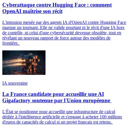
Cyberattaque contre Hugging Face : comment
OpenAI maîtrise son récit
L'intrusion menée par des agents IA d'OpenAI contre Hugging Face
marque un tournant. Elle ne valide pourtant ni le récit d'une IA hors
de contrôle, ni celui d'une cybersécurité devenue obsolète, tout en
révélant un nouveau rapport de force autour des modèles de
frontière.
IA souveraine
La France candidate pour accueillir une AI
Gigafactory soutenue par l'Union européenne
L'État se positionne pour accueillir une infrastructure de calcul
dédiée à l'intelligence artificielle et s'engage à acheter 100 millions
d'euros de capacités de calcul si un projet français est retenu.