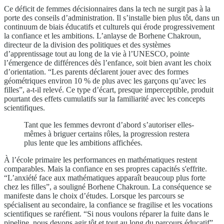
Ce déficit de femmes décisionnaires dans la tech ne surgit pas à la
porte des conseils d’administration. Il s’installe bien plus tôt, dans un
continuum de biais éducatifs et culturels qui érode progressivement
la confiance et les ambitions. L’anlayse de Borhene Chakroun,
directeur de la division des politiques et des systèmes
d’apprentissage tout au long de la vie à l’UNESCO, pointe
l’émergence de différences dès l’enfance, soit bien avant les choix
d’orientation. “Les parents déclarent jouer avec des formes
géométriques environ 10 % de plus avec les garçons qu’avec les
filles”, a-t-il relevé. Ce type d’écart, presque imperceptible, produit
pourtant des effets cumulatifs sur la familiarité avec les concepts
scientifiques.
Tant que les femmes devront d’abord s’autoriser elles-
mêmes à briguer certains rôles, la progression restera
plus lente que les ambitions affichées.
À l’école primaire les performances en mathématiques restent
comparables. Mais la confiance en ses propres capacités s'effrite.
“L’anxiété face aux mathématiques apparaît beaucoup plus forte
chez les filles”, a souligné Borhene Chakroun. La conséquence se
manifeste dans le choix d’études. Lorsque les parcours se
spécialisent au secondaire, la confiance se fragilise et les vocations
scientifiques se raréfient. “Si nous voulons réparer la fuite dans le
pipeline, nous devons agir tôt et tout au long du parcours éducatif”,