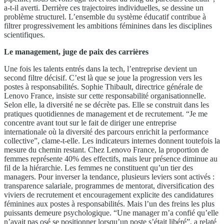
a-t-il averti. Derrière ces trajectoires individuelles, se dessine un
problème structurel. L’ensemble du système éducatif contribue à
filtrer progressivement les ambitions féminines dans les disciplines
scientifiques.
Le management, juge de paix des carrières
Une fois les talents entrés dans la tech, l’entreprise devient un
second filtre décisif. C’est là que se joue la progression vers les
postes à responsabilités. Sophie Thibault, directrice générale de
Lenovo France, insiste sur cette responsabilité organisationnelle.
Selon elle, la diversité ne se décrète pas. Elle se construit dans les
pratiques quotidiennes de management et de recrutement. “Je me
concentre avant tout sur le fait de diriger une entreprise
internationale où la diversité des parcours enrichit la performance
collective”, clame-t-elle. Les indicateurs internes donnent toutefois la
mesure du chemin restant. Chez Lenovo France, la proportion de
femmes représente 40% des effectifs, mais leur présence diminue au
fil de la hiérarchie. Les femmes ne constituent qu’un tier des
managers. Pour inverser la tendance, plusieurs leviers sont activés :
transparence salariale, programmes de mentorat, diversification des
viviers de recrutement et encouragement explicite des candidatures
féminines aux postes à responsabilités. Mais l’un des freins les plus
puissants demeure psychologique. “Une manager m’a confié qu’elle
n’avait pas osé se positionner lorsqu’un poste s’était libéré”, a relaté