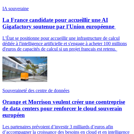
IA souveraine
La France candidate pour accueillir une AI
Gigafactory soutenue par l'Union européenne
L'État se positionne pour accueillir une infrastructure de calcul
dédiée à l'intelligence artificielle et s'engage à acheter 100 millions
d'euros de capacités de calcul si un projet français est retenu.
Souveraineté des centre de données
Orange et Morrison veulent créer une coentreprise
de data centers pour renforcer le cloud souverain
européen
Les partenaires prévoient d’investir 3 milliards d’euros afin
d’accompagner la croissance des besoins en cloud et en intelligence