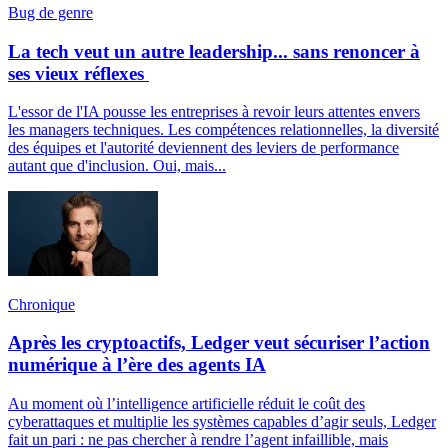
Bug de genre
La tech veut un autre leadership... sans renoncer à
ses vieux réflexes
L'essor de l'IA pousse les entreprises à revoir leurs attentes envers
les managers techniques. Les compétences relationnelles, la diversité
des équipes et l'autorité deviennent des leviers de performance
autant que d'inclusion. Oui, mais...
Chronique
Après les cryptoactifs, Ledger veut sécuriser l’action
numérique à l’ère des agents IA
Au moment où l’intelligence artificielle réduit le coût des
cyberattaques et multiplie les systèmes capables d’agir seuls, Ledger
fait un pari : ne pas chercher à rendre l’agent infaillible, mais