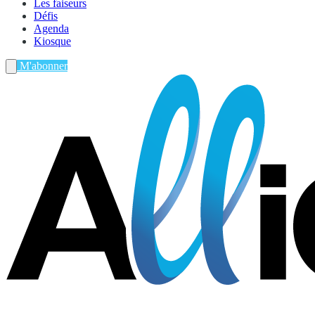
Les faiseurs
Défis
Agenda
Kiosque
M'abonner