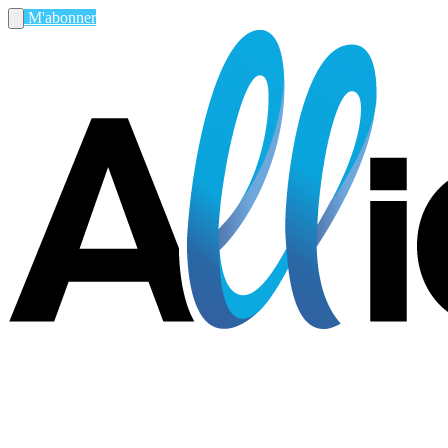
M'abonner