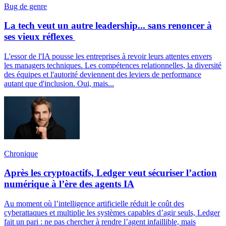
Bug de genre
La tech veut un autre leadership... sans renoncer à
ses vieux réflexes
L'essor de l'IA pousse les entreprises à revoir leurs attentes envers
les managers techniques. Les compétences relationnelles, la diversité
des équipes et l'autorité deviennent des leviers de performance
autant que d'inclusion. Oui, mais...
Chronique
Après les cryptoactifs, Ledger veut sécuriser l’action
numérique à l’ère des agents IA
Au moment où l’intelligence artificielle réduit le coût des
cyberattaques et multiplie les systèmes capables d’agir seuls, Ledger
fait un pari : ne pas chercher à rendre l’agent infaillible, mais