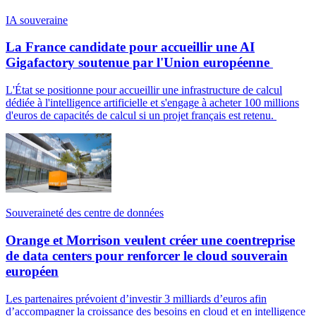
IA souveraine
La France candidate pour accueillir une AI
Gigafactory soutenue par l'Union européenne
L'État se positionne pour accueillir une infrastructure de calcul
dédiée à l'intelligence artificielle et s'engage à acheter 100 millions
d'euros de capacités de calcul si un projet français est retenu.
Souveraineté des centre de données
Orange et Morrison veulent créer une coentreprise
de data centers pour renforcer le cloud souverain
européen
Les partenaires prévoient d’investir 3 milliards d’euros afin
d’accompagner la croissance des besoins en cloud et en intelligence