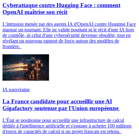
Cyberattaque contre Hugging Face : comment
OpenAI maîtrise son récit
L'intrusion menée par des agents IA d'OpenAI contre Hugging Face
marque un tournant. Elle ne valide pourtant ni le récit d'une IA hors
de contrôle, ni celui d'une cybersécurité devenue obsolète, tout en
révélant un nouveau rapport de force autour des modèles de
frontière.
IA souveraine
La France candidate pour accueillir une AI
Gigafactory soutenue par l'Union européenne
L'État se positionne pour accueillir une infrastructure de calcul
dédiée à l'intelligence artificielle et s'engage à acheter 100 millions
d'euros de capacités de calcul si un projet français est retenu.