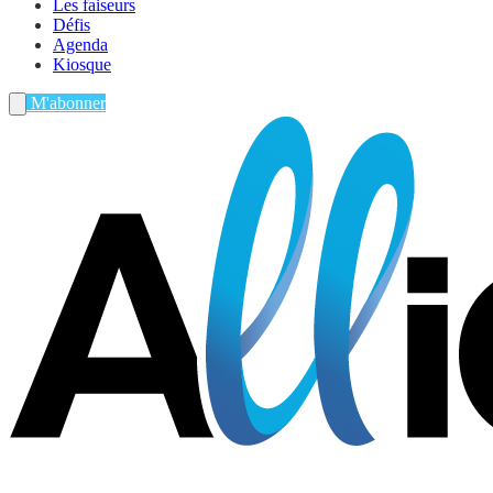
Les faiseurs
Défis
Agenda
Kiosque
M'abonner