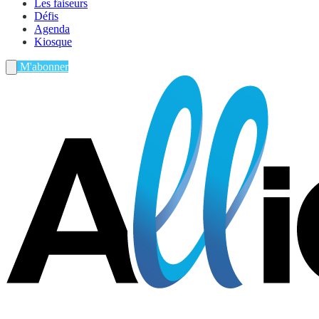
Les faiseurs
Défis
Agenda
Kiosque
M'abonner