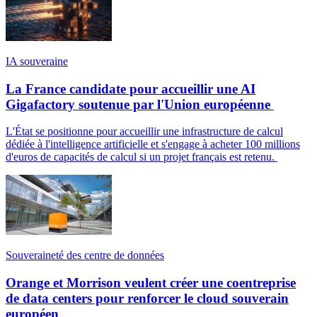
IA souveraine
La France candidate pour accueillir une AI
Gigafactory soutenue par l'Union européenne
L'État se positionne pour accueillir une infrastructure de calcul
dédiée à l'intelligence artificielle et s'engage à acheter 100 millions
d'euros de capacités de calcul si un projet français est retenu.
Souveraineté des centre de données
Orange et Morrison veulent créer une coentreprise
de data centers pour renforcer le cloud souverain
européen