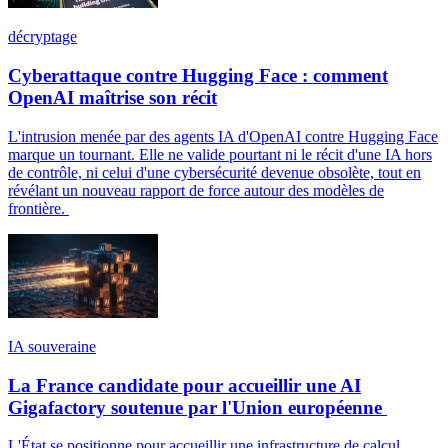
décryptage
Cyberattaque contre Hugging Face : comment
OpenAI maîtrise son récit
L'intrusion menée par des agents IA d'OpenAI contre Hugging Face
marque un tournant. Elle ne valide pourtant ni le récit d'une IA hors
de contrôle, ni celui d'une cybersécurité devenue obsolète, tout en
révélant un nouveau rapport de force autour des modèles de
frontière.
IA souveraine
La France candidate pour accueillir une AI
Gigafactory soutenue par l'Union européenne
L'État se positionne pour accueillir une infrastructure de calcul