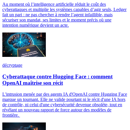
Au moment où l’intelligence artificielle réduit le coût des
cyberattaques et multiplie les systèmes capables d’agir seuls, Ledger
fait un pari : ne pas chercher à rendre l’agent infaillible, mais
sécuriser son mandat, ses limites et le moment précis où une
intention numérique devient un acte.
décryptage
Cyberattaque contre Hugging Face : comment
OpenAI maîtrise son récit
L'intrusion menée par des agents IA d'OpenAI contre Hugging Face
marque un tournant. Elle ne valide pourtant ni le récit d'une IA hors
de contrôle, ni celui d'une cybersécurité devenue obsolète, tout en
révélant un nouveau rapport de force autour des modèles de
frontière.