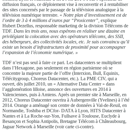
diffusion français, ce déploiement vise à reconvertir et à rentabiliser
des sites concernés par le passage de la télévision analogique à la
télévision numérique terrestre. «
Notre plan d’investissement
est de
l’ordre de 3 à 4 millions d’euros par
“Proxicenter”,
explique
Hubert Dezellus, responsable marketing de la division Télécoms de
TDF.
Dans
les trois ans, nous espérons en réaliser une dizaine en
privilégiant la colocation avec des opérateurs télécoms,
des SSII,
des hébergeurs, des collectivités locales, etc. Je
suis convaincu qu’il
existe un besoin d’infrastructures de
proximité pour accompagner
l’expansion de l’économie
numérique. »
TDF n’est pas seul à faire ce pari. Les datacenters se multiplient
dans l’Hexagone, pas seulement en région parisienne où se
concentre la majeure partie de l’offre (Interxion, Bull, Equinix,
Télécitygroup, Choreus Datacenter, etc.). La PME CIV, qui a
ouvert, dès juillet 2010, un « Alternative Data Center » dans
l’agglomération lilloise, annonce des ouvertures en 2014 à
Valenciennes, puis à Amiens. Après un premier site à Marseille, en
2012, Choreus Datacenter ouvrira à Aubergenville (Yvelines) à l’été
2014. Orange a aménagé son centre de données à Val-de-Reuil, en
Normandie, Toshiba et DCfor- DATA à Lyon, HITS Datacenter à
Nantes et à La Roche-sur-Yon, Fullsave à Toulouse, Euclyde à
Besançon et Sophia Antipolis, Bretagne Télécom à Châteaubourg,
Jaguar Network à Marseille (voir carte ci-contre).