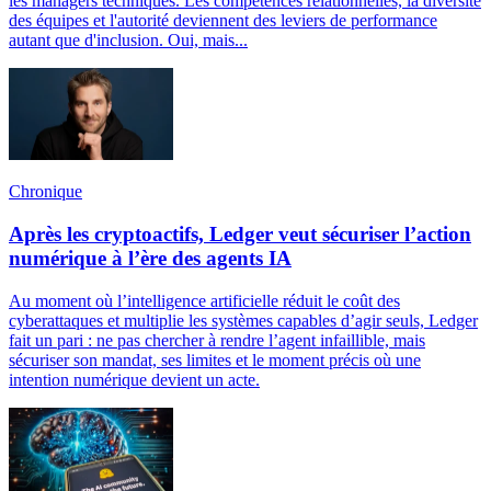
les managers techniques. Les compétences relationnelles, la diversité
des équipes et l'autorité deviennent des leviers de performance
autant que d'inclusion. Oui, mais...
Chronique
Après les cryptoactifs, Ledger veut sécuriser l’action
numérique à l’ère des agents IA
Au moment où l’intelligence artificielle réduit le coût des
cyberattaques et multiplie les systèmes capables d’agir seuls, Ledger
fait un pari : ne pas chercher à rendre l’agent infaillible, mais
sécuriser son mandat, ses limites et le moment précis où une
intention numérique devient un acte.