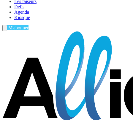
Les faiseurs
Défis
Agenda
Kiosque
M'abonner