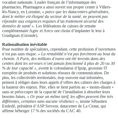
vocation nationale. Leader français de l’informatique des
pharmacies, Pharmagest a ainsi ouvert son propre centre à Villers-
lès-Nancy, en Lorraine,
« parce que les datacenters généralistes,
dont le
métier est éloigné du secteur de la santé, ne peuvent pas
répondre aux exigences requises d’un traitement sécurisé
des
données de santé »
. Les fédérations de caisses de retraite
complémentaire Agirc et Arrco ont choisi d’implanter le leur à
Gradignan (Gironde).
Rationalisation inévitable
Pour nombre de spécialistes, cependant, cette profusion d’ouvertures
n’est pas sans risque.
« La rentabilité
n’est pas forcément au bout du
chemin. A Paris,
des millions d’euros ont été investis dans des
centres dont
les serveurs n’ont jamais fonctionné à plus de 20 ou 30
%
de leur capacité »,
avertit le cofondateur d’Ipsip, grossiste IT
européen de produits et solutions réseaux de communication. De
plus, les collectivités territoriales, trop souvent mal informées,
peinent à rédiger dans leurs appels d’offres des cahiers des charges à
la hauteur des enjeux. Pire, elles se lient parfois au « moins-disant »
sans se préoccuper de la capacité de l’installation à absorber leurs
besoins futurs.
« Or pour un même tarif, les offres peuvent être
très
différentes, certaines sans aucune résilience »,
insiste Sébastien
Enderlé, président d’ASP Serveur, datacenter de La Ciotat, qui
affirme héberger 17 % des sociétés du CAC 40.