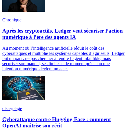
Chronique
Après les cryptoactifs, Ledger veut sécuriser l’action
numérique à l’ère des agents IA
Au moment où l’intelligence artificielle réduit le coût des
cyberattaques et multiplie les systèmes capables d’agir seuls, Ledger
fait un pari : ne pas chercher à rendre l’agent infaillible, mais
sécuriser son mandat, ses limites et le moment précis où une
intention numérique devient un acte.
décryptage
Cyberattaque contre Hugging Face : comment
OpenAI maîtrise son récit