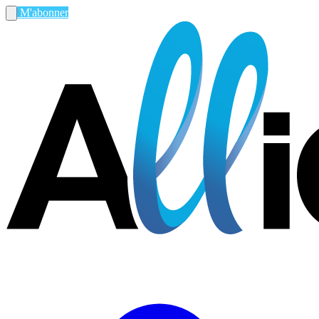
M'abonner