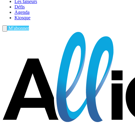
Les faiseurs
Défis
Agenda
Kiosque
M'abonner