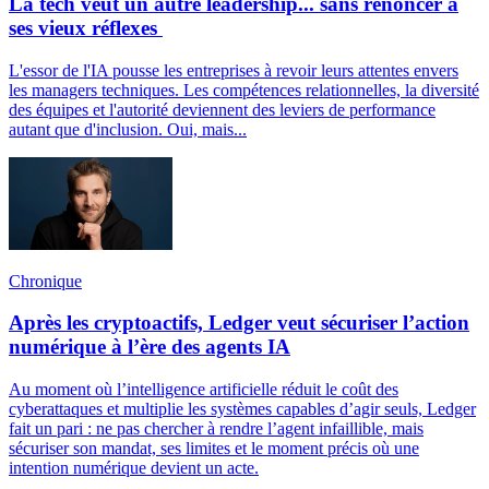
La tech veut un autre leadership... sans renoncer à
ses vieux réflexes
L'essor de l'IA pousse les entreprises à revoir leurs attentes envers
les managers techniques. Les compétences relationnelles, la diversité
des équipes et l'autorité deviennent des leviers de performance
autant que d'inclusion. Oui, mais...
Chronique
Après les cryptoactifs, Ledger veut sécuriser l’action
numérique à l’ère des agents IA
Au moment où l’intelligence artificielle réduit le coût des
cyberattaques et multiplie les systèmes capables d’agir seuls, Ledger
fait un pari : ne pas chercher à rendre l’agent infaillible, mais
sécuriser son mandat, ses limites et le moment précis où une
intention numérique devient un acte.