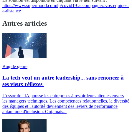
La solution est disponible en cliquant via le lien suivant :
https://www.supermood.com/lp/covid19-accompagnez-vos-equipes-
a-distance
Autres articles
Bug de genre
La tech veut un autre leadership... sans renoncer à
ses vieux réflexes
L'essor de l'IA pousse les entreprises à revoir leurs attentes envers
les managers techniques. Les compétences relationnelles, la diversité
des équipes et l'autorité deviennent des leviers de performance
autant que d'inclusion. Oui, mais...