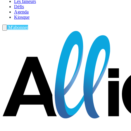
Les faiseurs
Défis
Agenda
Kiosque
M'abonner