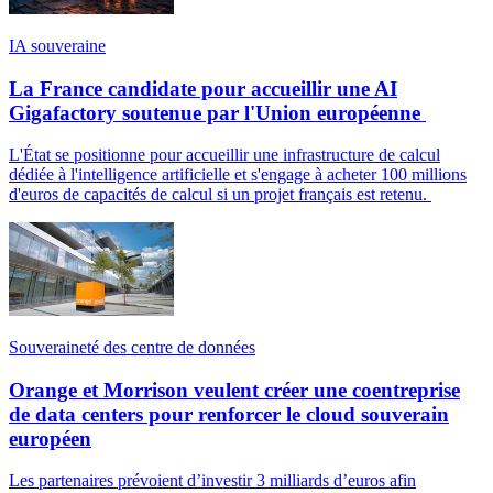
IA souveraine
La France candidate pour accueillir une AI
Gigafactory soutenue par l'Union européenne
L'État se positionne pour accueillir une infrastructure de calcul
dédiée à l'intelligence artificielle et s'engage à acheter 100 millions
d'euros de capacités de calcul si un projet français est retenu.
Souveraineté des centre de données
Orange et Morrison veulent créer une coentreprise
de data centers pour renforcer le cloud souverain
européen
Les partenaires prévoient d’investir 3 milliards d’euros afin