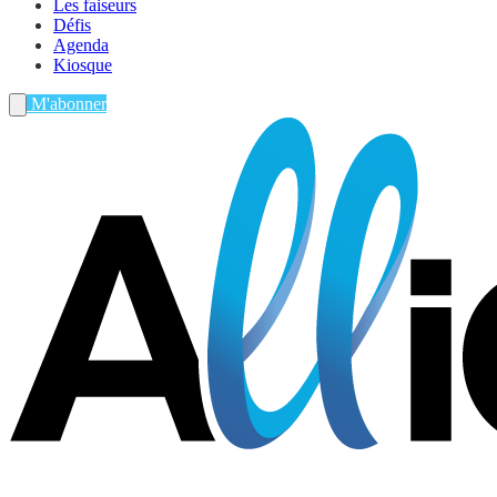
Les faiseurs
Défis
Agenda
Kiosque
M'abonner