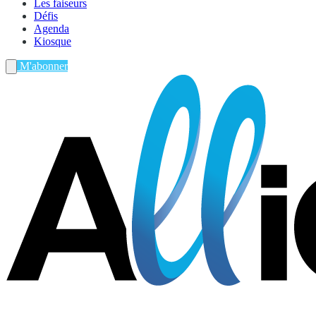
Les faiseurs
Défis
Agenda
Kiosque
M'abonner