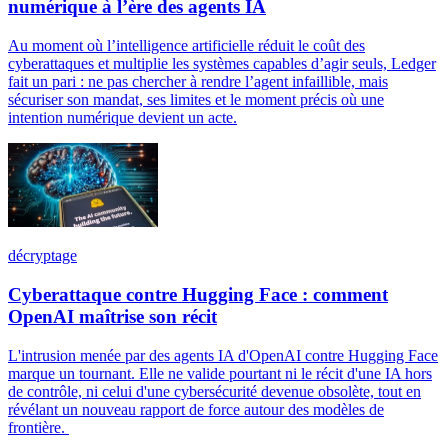
numérique à l’ère des agents IA
Au moment où l’intelligence artificielle réduit le coût des
cyberattaques et multiplie les systèmes capables d’agir seuls, Ledger
fait un pari : ne pas chercher à rendre l’agent infaillible, mais
sécuriser son mandat, ses limites et le moment précis où une
intention numérique devient un acte.
décryptage
Cyberattaque contre Hugging Face : comment
OpenAI maîtrise son récit
L'intrusion menée par des agents IA d'OpenAI contre Hugging Face
marque un tournant. Elle ne valide pourtant ni le récit d'une IA hors
de contrôle, ni celui d'une cybersécurité devenue obsolète, tout en
révélant un nouveau rapport de force autour des modèles de
frontière.