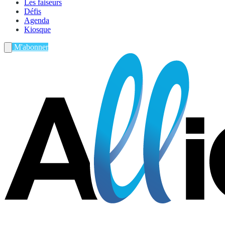
Les faiseurs
Défis
Agenda
Kiosque
M'abonner