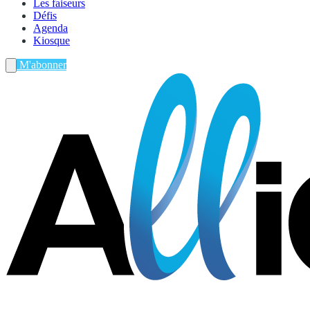
Les faiseurs
Défis
Agenda
Kiosque
M'abonner