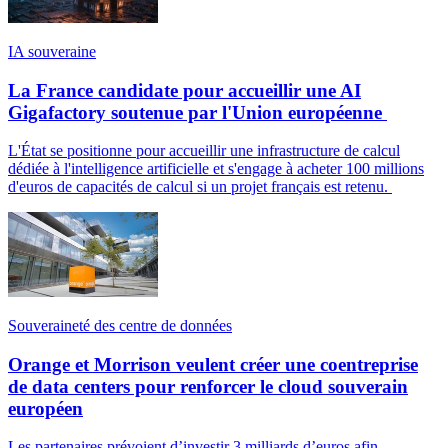
IA souveraine
La France candidate pour accueillir une AI
Gigafactory soutenue par l'Union européenne
L'État se positionne pour accueillir une infrastructure de calcul
dédiée à l'intelligence artificielle et s'engage à acheter 100 millions
d'euros de capacités de calcul si un projet français est retenu.
Souveraineté des centre de données
Orange et Morrison veulent créer une coentreprise
de data centers pour renforcer le cloud souverain
européen
Les partenaires prévoient d’investir 3 milliards d’euros afin