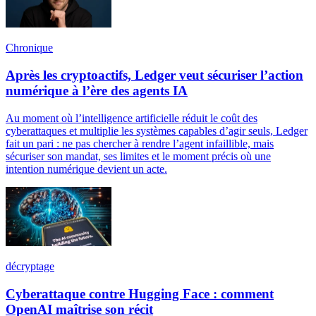
Chronique
Après les cryptoactifs, Ledger veut sécuriser l’action
numérique à l’ère des agents IA
Au moment où l’intelligence artificielle réduit le coût des
cyberattaques et multiplie les systèmes capables d’agir seuls, Ledger
fait un pari : ne pas chercher à rendre l’agent infaillible, mais
sécuriser son mandat, ses limites et le moment précis où une
intention numérique devient un acte.
décryptage
Cyberattaque contre Hugging Face : comment
OpenAI maîtrise son récit