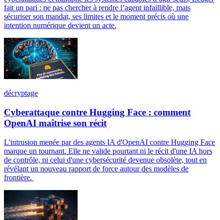
fait un pari : ne pas chercher à rendre l’agent infaillible, mais
sécuriser son mandat, ses limites et le moment précis où une
intention numérique devient un acte.
décryptage
Cyberattaque contre Hugging Face : comment
OpenAI maîtrise son récit
L'intrusion menée par des agents IA d'OpenAI contre Hugging Face
marque un tournant. Elle ne valide pourtant ni le récit d'une IA hors
de contrôle, ni celui d'une cybersécurité devenue obsolète, tout en
révélant un nouveau rapport de force autour des modèles de
frontière.