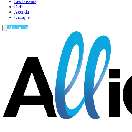
Les faiseurs
Défis
Agenda
Kiosque
M'abonner