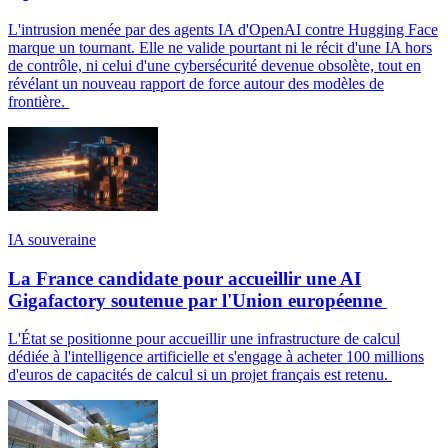
L'intrusion menée par des agents IA d'OpenAI contre Hugging Face
marque un tournant. Elle ne valide pourtant ni le récit d'une IA hors
de contrôle, ni celui d'une cybersécurité devenue obsolète, tout en
révélant un nouveau rapport de force autour des modèles de
frontière.
IA souveraine
La France candidate pour accueillir une AI
Gigafactory soutenue par l'Union européenne
L'État se positionne pour accueillir une infrastructure de calcul
dédiée à l'intelligence artificielle et s'engage à acheter 100 millions
d'euros de capacités de calcul si un projet français est retenu.