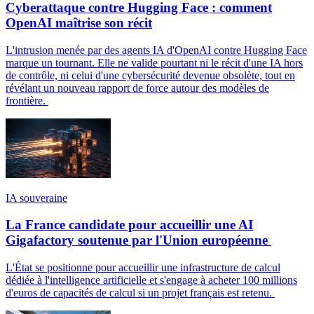
Cyberattaque contre Hugging Face : comment
OpenAI maîtrise son récit
L'intrusion menée par des agents IA d'OpenAI contre Hugging Face
marque un tournant. Elle ne valide pourtant ni le récit d'une IA hors
de contrôle, ni celui d'une cybersécurité devenue obsolète, tout en
révélant un nouveau rapport de force autour des modèles de
frontière.
IA souveraine
La France candidate pour accueillir une AI
Gigafactory soutenue par l'Union européenne
L'État se positionne pour accueillir une infrastructure de calcul
dédiée à l'intelligence artificielle et s'engage à acheter 100 millions
d'euros de capacités de calcul si un projet français est retenu.