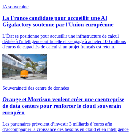
IA souveraine
La France candidate pour accueillir une AI
Gigafactory soutenue par l'Union européenne
L'État se positionne pour accueillir une infrastructure de calcul
dédiée à l'intelligence artificielle et s'engage à acheter 100 millions
d'euros de capacités de calcul si un projet français est retenu.
Souveraineté des centre de données
Orange et Morrison veulent créer une coentreprise
de data centers pour renforcer le cloud souverain
européen
Les partenaires prévoient d’investir 3 milliards d’euros afin
d’accompagner la croissance des besoins en cloud et en intelligence