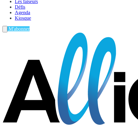
Les faiseurs
Défis
Agenda
Kiosque
M'abonner