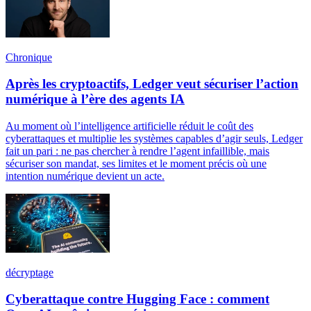
Chronique
Après les cryptoactifs, Ledger veut sécuriser l’action
numérique à l’ère des agents IA
Au moment où l’intelligence artificielle réduit le coût des
cyberattaques et multiplie les systèmes capables d’agir seuls, Ledger
fait un pari : ne pas chercher à rendre l’agent infaillible, mais
sécuriser son mandat, ses limites et le moment précis où une
intention numérique devient un acte.
décryptage
Cyberattaque contre Hugging Face : comment