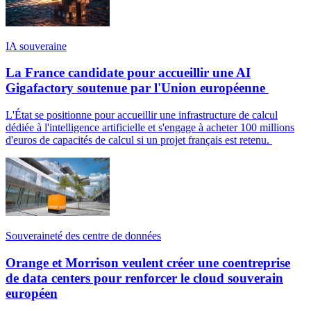
IA souveraine
La France candidate pour accueillir une AI
Gigafactory soutenue par l'Union européenne
L'État se positionne pour accueillir une infrastructure de calcul
dédiée à l'intelligence artificielle et s'engage à acheter 100 millions
d'euros de capacités de calcul si un projet français est retenu.
Souveraineté des centre de données
Orange et Morrison veulent créer une coentreprise
de data centers pour renforcer le cloud souverain
européen