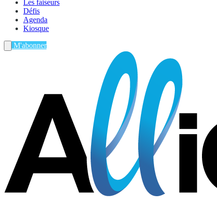
Les faiseurs
Défis
Agenda
Kiosque
M'abonner