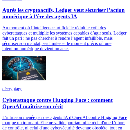
Après les cryptoactifs, Ledger veut sécuriser l’action
numérique à l’ère des agents IA
Au moment où l’intelligence artificielle réduit le coût des
cyberattaques et multiplie les systèmes capables d’agir seuls, Ledger
fait un pari : ne pas chercher à rendre l’agent infaillible, mais
sécuriser son mandat, ses limites et le moment précis où une
intention numérique devient un acte.
décryptage
Cyberattaque contre Hugging Face : comment
OpenAI maîtrise son récit
L'intrusion menée par des agents IA d'OpenAI contre Hugging Face
marque un tournant. Elle ne valide pourtant ni le récit d'une IA hors
de contrôle, ni celui d'une cybersécurité devenue obsolète, tout en