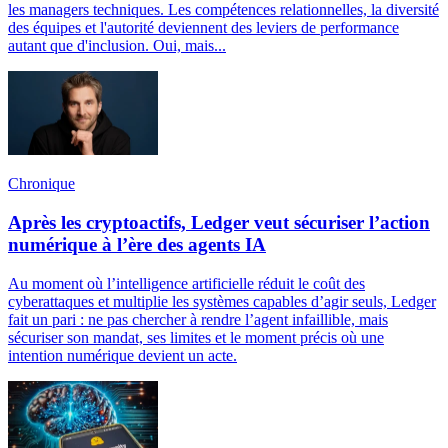
les managers techniques. Les compétences relationnelles, la diversité
des équipes et l'autorité deviennent des leviers de performance
autant que d'inclusion. Oui, mais...
Chronique
Après les cryptoactifs, Ledger veut sécuriser l’action
numérique à l’ère des agents IA
Au moment où l’intelligence artificielle réduit le coût des
cyberattaques et multiplie les systèmes capables d’agir seuls, Ledger
fait un pari : ne pas chercher à rendre l’agent infaillible, mais
sécuriser son mandat, ses limites et le moment précis où une
intention numérique devient un acte.