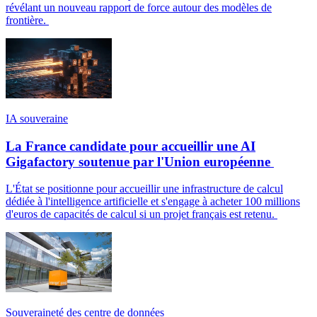
révélant un nouveau rapport de force autour des modèles de
frontière.
IA souveraine
La France candidate pour accueillir une AI
Gigafactory soutenue par l'Union européenne
L'État se positionne pour accueillir une infrastructure de calcul
dédiée à l'intelligence artificielle et s'engage à acheter 100 millions
d'euros de capacités de calcul si un projet français est retenu.
Souveraineté des centre de données