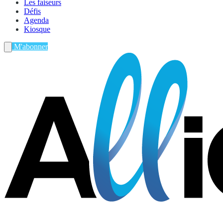
Les faiseurs
Défis
Agenda
Kiosque
M'abonner