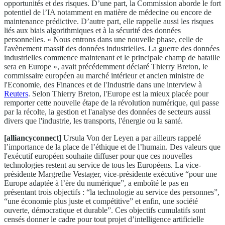
opportunités et des risques. D’une part, la Commission aborde le fort
potentiel de l’IA notamment en matière de médecine ou encore de
maintenance prédictive. D’autre part, elle rappelle aussi les risques
liés aux biais algorithmiques et à la sécurité des données
personnelles. « Nous entrons dans une nouvelle phase, celle de
l'avènement massif des données industrielles. La guerre des données
industrielles commence maintenant et le principale champ de bataille
sera en Europe », avait précédemment déclaré Thierry Breton, le
commissaire européen au marché intérieur et ancien ministre de
l'Economie, des Finances et de l'Industrie dans une interview à
Reuters
. Selon Thierry Breton, l'Europe est la mieux placée pour
remporter cette nouvelle étape de la révolution numérique, qui passe
par la récolte, la gestion et l'analyse des données de secteurs aussi
divers que l'industrie, les transports, l'énergie ou la santé.
[alliancyconnect]
Ursula Von der Leyen a par ailleurs rappelé
l’importance de la place de l’éthique et de l’humain. Des valeurs que
l'exécutif européen souhaite diffuser pour que ces nouvelles
technologies restent au service de tous les Européens. La vice-
présidente Margrethe Vestager, vice-présidente exécutive “pour une
Europe adaptée à l’ère du numérique”, a emboîté le pas en
présentant trois objectifs : “la technologie au service des personnes”,
“une économie plus juste et compétitive” et enfin, une société
ouverte, démocratique et durable”. Ces objectifs cumulatifs sont
censés donner le cadre pour tout projet d’intelligence artificielle