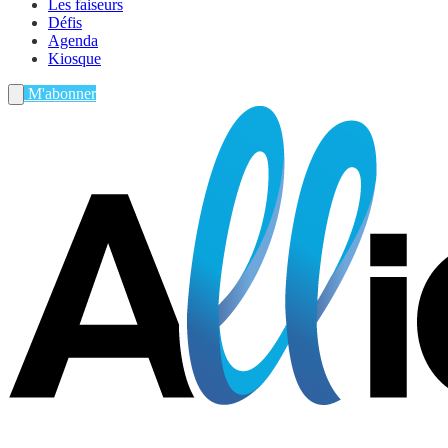
Les faiseurs
Défis
Agenda
Kiosque
M'abonner