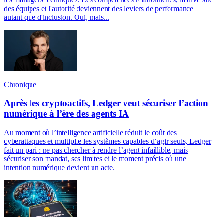
des équipes et l'autorité deviennent des leviers de performance
autant que d'inclusion. Oui, mais...
Chronique
Après les cryptoactifs, Ledger veut sécuriser l’action
numérique à l’ère des agents IA
Au moment où l’intelligence artificielle réduit le coût des
cyberattaques et multiplie les systèmes capables d’agir seuls, Ledger
fait un pari : ne pas chercher à rendre l’agent infaillible, mais
sécuriser son mandat, ses limites et le moment précis où une
intention numérique devient un acte.