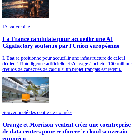
IA souveraine
La France candidate pour accueillir une AI
Gigafactory soutenue par l'Union européenne
L'État se positionne pour accueillir une infrastructure de calcul
dédiée à l'intelligence artificielle et s'engage à acheter 100 millions
d'euros de capacités de calcul si un projet français est retenu.
Souveraineté des centre de données
Orange et Morrison veulent créer une coentreprise
de data centers pour renforcer le cloud souverain
européen