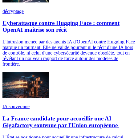
décryptage
Cyberattaque contre Hugging Face : comment
OpenAI maîtrise son récit
L'intrusion menée par des agents IA d'OpenAI contre Hugging Face
marque un tournant. Elle ne valide pourtant ni le récit d'une IA hors
de contrôle, ni celui d'une cybersécurité devenue obsolète, tout en
révélant un nouveau rapport de force autour des modèles de
frontière.
IA souveraine
La France candidate pour accueillir une AI
Gigafactory soutenue par l'Union européenne
L'État se positionne pour accueillir une infrastructure de calcul