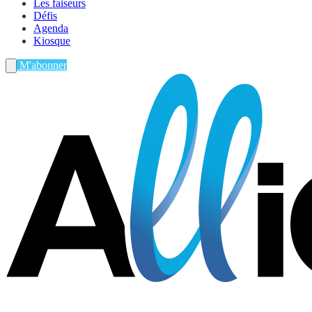
Les faiseurs
Défis
Agenda
Kiosque
M'abonner