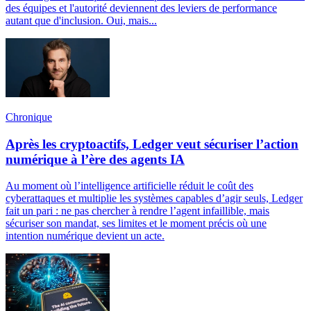
des équipes et l'autorité deviennent des leviers de performance
autant que d'inclusion. Oui, mais...
Chronique
Après les cryptoactifs, Ledger veut sécuriser l’action
numérique à l’ère des agents IA
Au moment où l’intelligence artificielle réduit le coût des
cyberattaques et multiplie les systèmes capables d’agir seuls, Ledger
fait un pari : ne pas chercher à rendre l’agent infaillible, mais
sécuriser son mandat, ses limites et le moment précis où une
intention numérique devient un acte.