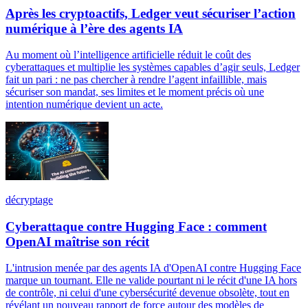
Après les cryptoactifs, Ledger veut sécuriser l’action
numérique à l’ère des agents IA
Au moment où l’intelligence artificielle réduit le coût des
cyberattaques et multiplie les systèmes capables d’agir seuls, Ledger
fait un pari : ne pas chercher à rendre l’agent infaillible, mais
sécuriser son mandat, ses limites et le moment précis où une
intention numérique devient un acte.
décryptage
Cyberattaque contre Hugging Face : comment
OpenAI maîtrise son récit
L'intrusion menée par des agents IA d'OpenAI contre Hugging Face
marque un tournant. Elle ne valide pourtant ni le récit d'une IA hors
de contrôle, ni celui d'une cybersécurité devenue obsolète, tout en
révélant un nouveau rapport de force autour des modèles de