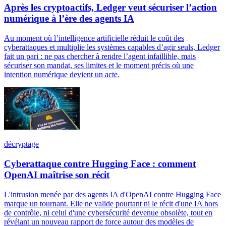
Après les cryptoactifs, Ledger veut sécuriser l’action
numérique à l’ère des agents IA
Au moment où l’intelligence artificielle réduit le coût des
cyberattaques et multiplie les systèmes capables d’agir seuls, Ledger
fait un pari : ne pas chercher à rendre l’agent infaillible, mais
sécuriser son mandat, ses limites et le moment précis où une
intention numérique devient un acte.
décryptage
Cyberattaque contre Hugging Face : comment
OpenAI maîtrise son récit
L'intrusion menée par des agents IA d'OpenAI contre Hugging Face
marque un tournant. Elle ne valide pourtant ni le récit d'une IA hors
de contrôle, ni celui d'une cybersécurité devenue obsolète, tout en
révélant un nouveau rapport de force autour des modèles de