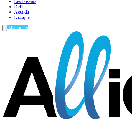
Les faiseurs
Défis
Agenda
Kiosque
M'abonner