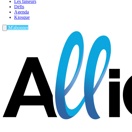
Les faiseurs
Défis
Agenda
Kiosque
M'abonner