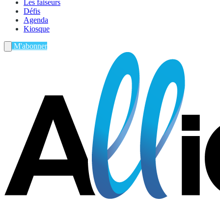
Les faiseurs
Défis
Agenda
Kiosque
M'abonner