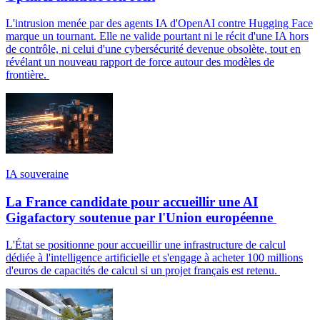
L'intrusion menée par des agents IA d'OpenAI contre Hugging Face
marque un tournant. Elle ne valide pourtant ni le récit d'une IA hors
de contrôle, ni celui d'une cybersécurité devenue obsolète, tout en
révélant un nouveau rapport de force autour des modèles de
frontière.
IA souveraine
La France candidate pour accueillir une AI
Gigafactory soutenue par l'Union européenne
L'État se positionne pour accueillir une infrastructure de calcul
dédiée à l'intelligence artificielle et s'engage à acheter 100 millions
d'euros de capacités de calcul si un projet français est retenu.