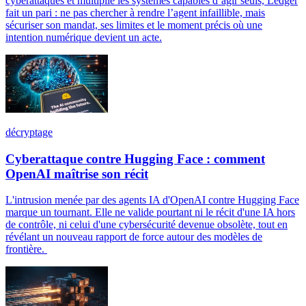
cyberattaques et multiplie les systèmes capables d’agir seuls, Ledger
fait un pari : ne pas chercher à rendre l’agent infaillible, mais
sécuriser son mandat, ses limites et le moment précis où une
intention numérique devient un acte.
décryptage
Cyberattaque contre Hugging Face : comment
OpenAI maîtrise son récit
L'intrusion menée par des agents IA d'OpenAI contre Hugging Face
marque un tournant. Elle ne valide pourtant ni le récit d'une IA hors
de contrôle, ni celui d'une cybersécurité devenue obsolète, tout en
révélant un nouveau rapport de force autour des modèles de
frontière.