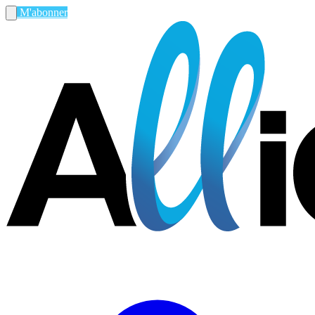
M'abonner