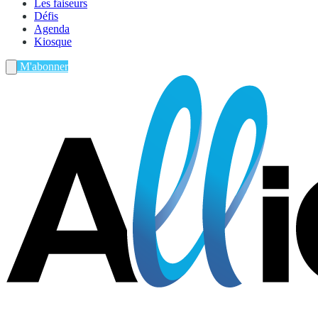
Les faiseurs
Défis
Agenda
Kiosque
M'abonner