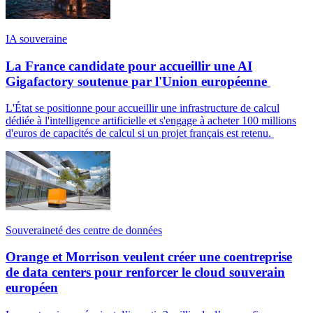
IA souveraine
La France candidate pour accueillir une AI
Gigafactory soutenue par l'Union européenne
L'État se positionne pour accueillir une infrastructure de calcul
dédiée à l'intelligence artificielle et s'engage à acheter 100 millions
d'euros de capacités de calcul si un projet français est retenu.
Souveraineté des centre de données
Orange et Morrison veulent créer une coentreprise
de data centers pour renforcer le cloud souverain
européen