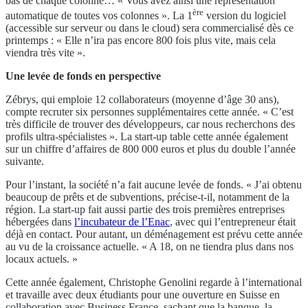
bas de chaque colonne… « Vous avez ainsi une représentation
ère
automatique de toutes vos colonnes ». La 1
version du logiciel
(accessible sur serveur ou dans le cloud) sera commercialisé dès ce
printemps : « Elle n’ira pas encore 800 fois plus vite, mais cela
viendra très vite ».
Une levée de fonds en perspective
Zébrys, qui emploie 12 collaborateurs (moyenne d’âge 30 ans),
compte recruter six personnes supplémentaires cette année. « C’est
très difficile de trouver des développeurs, car nous recherchons des
profils ultra-spécialistes ». La start-up table cette année également
sur un chiffre d’affaires de 800 000 euros et plus du double l’année
suivante.
Pour l’instant, la société n’a fait aucune levée de fonds. « J’ai obtenu
beaucoup de prêts et de subventions, précise-t-il, notamment de la
région. La start-up fait aussi partie des trois premières entreprises
hébergées dans
l’incubateur de l’Enac
, avec qui l’entrepreneur était
déjà en contact. Pour autant, un déménagement est prévu cette année
au vu de la croissance actuelle. « A 18, on ne tiendra plus dans nos
locaux actuels. »
Cette année également, Christophe Genolini regarde à l’international
et travaille avec deux étudiants pour une ouverture en Suisse en
collaboration avec Business France, sachant que la banque, la