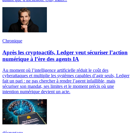
Chronique
Après les cryptoactifs, Ledger veut sécuriser l’action
numérique à l’ère des agents IA
Au moment où l’intelligence artificielle réduit le coût des
cyberattaques et multiplie les systèmes capables d’agir seuls, Ledger
fait un pari : ne pas chercher à rendre l’agent infaillible, mais
sécuriser son mandat, ses limites et le moment précis où une
intention numérique devient un acte.
décryptage