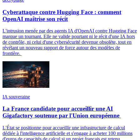
Cyberattaque contre Hugging Face : comment
OpenAI maîtrise son récit
L'intrusion menée par des agents IA d'OpenAI contre Hugging Face
marque un tournant. Elle ne valide pourtant ni le récit d'une IA hors
de contrôle, ni celui d'une cybersécurité devenue obsolète, tout en
révélant un nouveau rapport de force autour des modèles de
frontière.
IA souveraine
La France candidate pour accueillir une AI
Gigafactory soutenue par l'Union européenne
L'État se positionne pour accueillir une infrastructure de calcul
dédiée à l'intelligence artificielle et s'engage à acheter 100 millions
d'euros de capacités de calcul si un projet français est retenu.