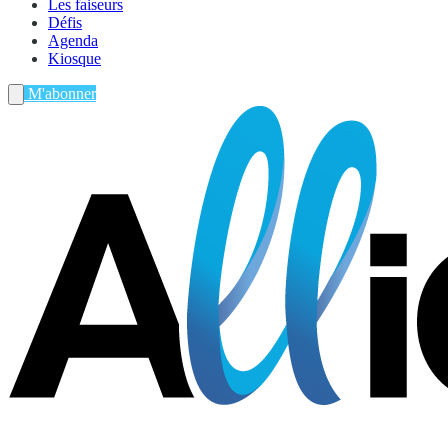
Les faiseurs
Défis
Agenda
Kiosque
M'abonner