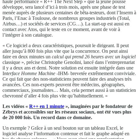
haute performance « R++ The Next Step » que la jeune pousse
développe, sera lancé d’ici à trois mois, après une phase de test
menée auprès de plusieurs centaines de bêta-testeurs, dont l’Inserm à
Paris, l’Enac à Toulouse, de nombreux groupes industriels (Total,
Airbus…) et sociétés de services (CG…). La start-up est aussi en
contact avec Atos, qui le teste en ce moment, avant de voir à
l’intégrer à son catalogue.
« Ce logiciel a deux caractéristiques, poursuit le dirigeant. Il peut
aller jusqu’à 800 fois plus vite que la concurrence. On peut ainsi
faire en deux minutes un
calcul qui prend 26 heures avec un logiciel
classique », précise Christophe Genolini, lancé dans l’entreprenariat
il y a deux ans et demi. Notre solution est ensuite intégrée dans une
I
nterface Homme Machine -
IHM- brevetée extrêmement conviviale.
Ce qui fait que des non-statisticiens peuvent faire des analyses très
avancées. Ces non-experts peuvent être médecins, géographes,
commerciaux, journalistes… Mais, cela permet aussi à un statisticien
chevronné d’aller 4 fois plus vite qu’habituellement. »
Les vidéos «
R++ en 1 minute
», imaginées par le fondateur de
Zébrys et accessibles sur les réseaux sociaux, ont été vues plus
de 20 000 fois. Un record dans ce domaine.
Un exemple ? Grâce à un seul bouton sur un tableau Excel, le
logiciel analyse l’information contenue et fait le graphe adapté en