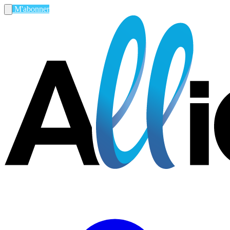
M'abonner