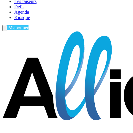
Les faiseurs
Défis
Agenda
Kiosque
M'abonner