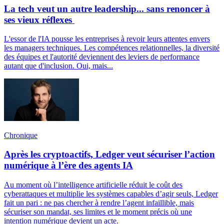
La tech veut un autre leadership... sans renoncer à
ses vieux réflexes
L'essor de l'IA pousse les entreprises à revoir leurs attentes envers
les managers techniques. Les compétences relationnelles, la diversité
des équipes et l'autorité deviennent des leviers de performance
autant que d'inclusion. Oui, mais...
Chronique
Après les cryptoactifs, Ledger veut sécuriser l’action
numérique à l’ère des agents IA
Au moment où l’intelligence artificielle réduit le coût des
cyberattaques et multiplie les systèmes capables d’agir seuls, Ledger
fait un pari : ne pas chercher à rendre l’agent infaillible, mais
sécuriser son mandat, ses limites et le moment précis où une
intention numérique devient un acte.