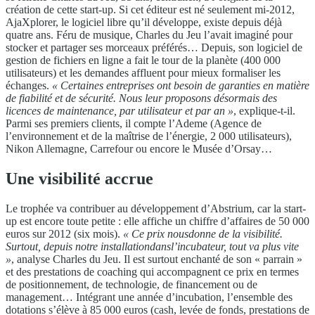
création de cette start-up. Si cet éditeur est né seulement
mi-2012,
AjaXplorer,
le logiciel libre qu’il développe,
existe depuis déjà
quatre ans. Féru de musique, Charles du
Jeu l’avait imaginé pour
stocker et partager ses morceaux
préférés… Depuis, son logiciel de
gestion de fichiers en
ligne a fait le tour de la planète (400 000
utilisateurs) et
les demandes affluent pour mieux formaliser les
échanges.
« Certaines entreprises ont besoin de garanties en matière
de fiabilité et de sécurité. Nous leur proposons désormais des
licences de maintenance, par utilisateur et par an »
, explique-t-il.
Parmi
ses premiers clients, il compte l’Ademe (Agence de
l’environnement
et de la maîtrise de l’énergie, 2 000 utilisateurs),
Nikon Allemagne, Carrefour ou encore le Musée d’Orsay…
Une visibilité accrue
Le trophée va contribuer au développement d’Abstrium, car la start-
up est encore toute petite : elle affiche un chiffre d’affaires de 50 000
euros sur 2012 (six mois).
« Ce prix nous
donne de la visibilité.
Surtout, depuis notre installation
dans
l’incubateur, tout va plus vite
»
, analyse Charles du Jeu. Il est surtout enchanté de son « parrain »
et des prestations de coaching qui accompagnent ce prix en termes
de positionnement, de technologie, de financement ou de
management… Intégrant une année d’incubation, l’ensemble des
dotations s’élève à 85 000 euros (cash, levée de fonds, prestations de