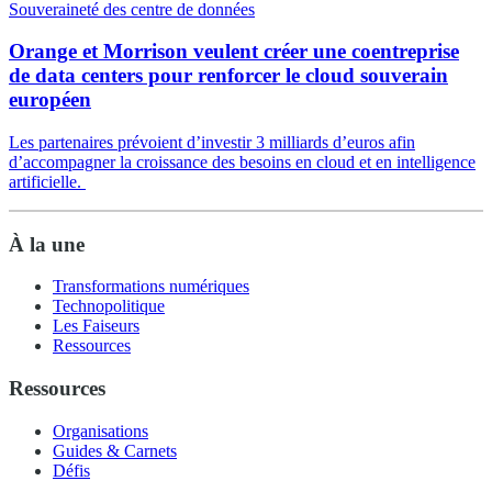
Souveraineté des centre de données
Orange et Morrison veulent créer une coentreprise
de data centers pour renforcer le cloud souverain
européen
Les partenaires prévoient d’investir 3 milliards d’euros afin
d’accompagner la croissance des besoins en cloud et en intelligence
artificielle.
À la une
Transformations numériques
Technopolitique
Les Faiseurs
Ressources
Ressources
Organisations
Guides & Carnets
Défis