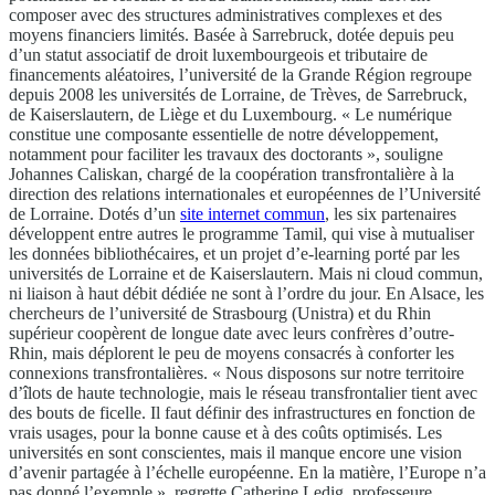
composer avec des structures administratives complexes et des
moyens financiers limités. Basée à Sarrebruck, dotée depuis peu
d’un statut associatif de droit luxembourgeois et tributaire de
financements aléatoires, l’université de la Grande Région regroupe
depuis 2008 les universités de Lorraine, de Trèves, de Sarrebruck,
de Kaiserslautern, de Liège et du Luxembourg. « Le numérique
constitue une composante essentielle de notre développement,
notamment pour faciliter les travaux des doctorants », souligne
Johannes Caliskan, chargé de la coopération transfrontalière à la
direction des relations internationales et européennes de l’Université
de Lorraine. Dotés d’un
site internet commun
, les six partenaires
développent entre autres le programme Tamil, qui vise à mutualiser
les données bibliothécaires, et un projet d’e-learning porté par les
universités de Lorraine et de Kaiserslautern. Mais ni cloud commun,
ni liaison à haut débit dédiée ne sont à l’ordre du jour. En Alsace, les
chercheurs de l’université de Strasbourg (Unistra) et du Rhin
supérieur coopèrent de longue date avec leurs confrères d’outre-
Rhin, mais déplorent le peu de moyens consacrés à conforter les
connexions transfrontalières. « Nous disposons sur notre territoire
d’îlots de haute technologie, mais le réseau transfrontalier tient avec
des bouts de ficelle. Il faut définir des infrastructures en fonction de
vrais usages, pour la bonne cause et à des coûts optimisés. Les
universités en sont conscientes, mais il manque encore une vision
d’avenir partagée à l’échelle européenne. En la matière, l’Europe n’a
pas donné l’exemple », regrette Catherine Ledig, professeure