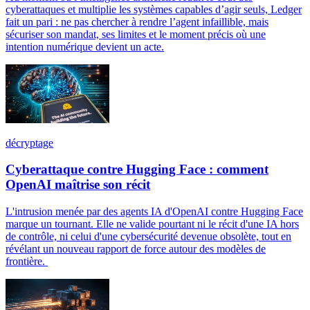
cyberattaques et multiplie les systèmes capables d’agir seuls, Ledger
fait un pari : ne pas chercher à rendre l’agent infaillible, mais
sécuriser son mandat, ses limites et le moment précis où une
intention numérique devient un acte.
décryptage
Cyberattaque contre Hugging Face : comment
OpenAI maîtrise son récit
L'intrusion menée par des agents IA d'OpenAI contre Hugging Face
marque un tournant. Elle ne valide pourtant ni le récit d'une IA hors
de contrôle, ni celui d'une cybersécurité devenue obsolète, tout en
révélant un nouveau rapport de force autour des modèles de
frontière.