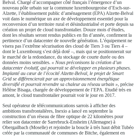
Belval. Chargé d’accompagner côté français l’émergence d’un
nouveau pôle urbain sur la commune luxembourgeoise d’Esch-sur-
Alzette, l’établissement public d’aménagement (EPA) Alzette-Belval
voit dans le numérique un axe de développement essentiel pour la
reconversion d’un territoire rural et désindustrialisé et porte depuis sa
création un projet de cloud transfrontalier. Douze mois d’études,
dont les résultats seront rendus publics en fin d’année, confirment la
pertinence d’un datacenter de nouvelle génération. L’équipement ne
visera pas l’extrême sécurisation des cloud de Tiers 3 ou Tiers 4 –
dont le Luxembourg s’est déjà doté –, mais qui se positionnerait sur
le marché de la redondance, du stockage de courte durée ou des
données moins sensibles.
« Nous préconisons la création d’un
datacenter évolutif, qui pourrait se développer en plusieurs phases.
Implanté au cœur de l’écocité Alzette-Belval, le projet de Smart
Grid se différencierait par un approvisionnement énergétique
diversifié et pourrait revendre sa chaleur au réseau urbain »
, précise
Hélène Bisaga, chargée de développement de l’EPA. Etudié très en
amont, le cloud transfrontalier pourrait voir le jour en 2017.
Seul opérateur de télécommunications sarrois à afficher des
ambitions transfrontalières, Inexio a lancé en septembre la
construction d’un réseau de fibre optique de 22 kilomètres pour
relier son datacenter de Sarrebruck-Ensheim (Allemagne) à
Obergailbach (Moselle) et rejoindre la boucle à très haut débit Tubéo
créée par la communauté de communes de Bitche, également en