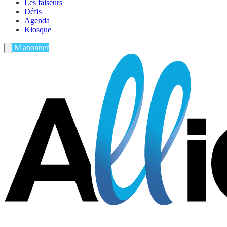
Les faiseurs
Défis
Agenda
Kiosque
M'abonner