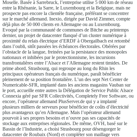
Moselle. Basée à Sarrebruck, l’entreprise utilise 5 000 km de réseau
entre la Rhénanie, la Sarre, le Luxembourg et la Belgique, mais ne
prospecte pas encore la clientèle française, préférant se concentrer
sur le marché allemand. Inexio, dirigée par David Zimmer, compte
déjà plus de 50 000 clients en Allemagne ou au Luxembourg.
Evoqué par la communauté de communes de Bitche au printemps
dernier, un projet de datacenter flanqué d’un cluster numérique à
proximité du relais électrique d’ERDF à Obergailbach est retombé
dans l’oubli, sitôt passées les échéances électorales. Obérées par
l’obstacle de la langue, freinées par la persistance des monopoles
nationaux et inhibées par le protectionnisme, les incursions
transfrontalières entre l’Alsace et l’Allemagne restent timides. De
prime abord, Strasbourg, qui regroupe au long du Rhin les
principaux opérateurs français du numérique, paraît bénéficier
pleinement de sa position frontalière. L’un des sept Net Center de
Numericable-SFR, implanté dans les anciens magasins Vauban sur
le port, accueille entre autres la Délégation de Service Public Alsace
Connexia géré par SFR Collectivités, Completely Free Software, ou
encore, l’opérateur allemand PlusServer.de qui y a implanté
plusieurs milliers de serveurs pour bénéficier de coûts d’électricité
plus avantageux qu’en Allemagne. Mais l’opérateur allemand
pourvoit à ses propres besoins et n’ouvre pas ses capacités de
stockage aux entreprises régionales. De même, OVH, basé sur le
Bassin de l’Industrie, a choisi Strasbourg pour désengorger le
datacenter de Roubaix (Nord) et compléter son maillage vers