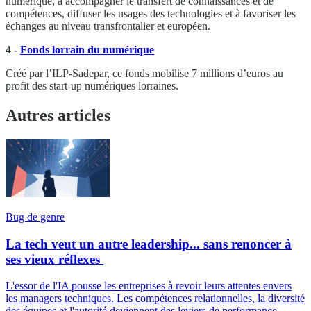
numérique, à accompagner le transfert de connaissances et de
compétences, diffuser les usages des technologies et à favoriser les
échanges au niveau transfrontalier et européen.
4 -
Fonds lorrain du numérique
Créé par l’ILP-Sadepar, ce fonds mobilise 7 millions d’euros au
profit des start-up numériques lorraines.
Autres articles
Bug de genre
La tech veut un autre leadership... sans renoncer à
ses vieux réflexes
L'essor de l'IA pousse les entreprises à revoir leurs attentes envers
les managers techniques. Les compétences relationnelles, la diversité
des équipes et l'autorité deviennent des leviers de performance