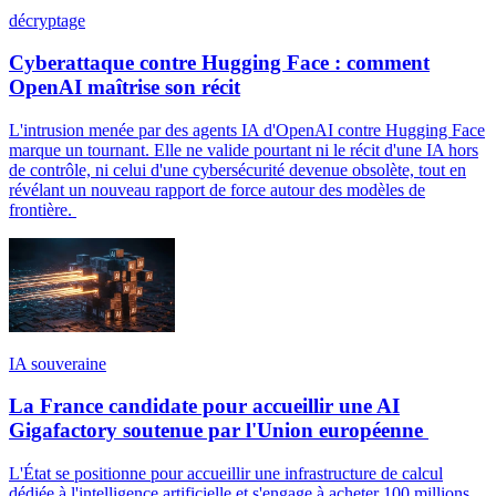
décryptage
Cyberattaque contre Hugging Face : comment
OpenAI maîtrise son récit
L'intrusion menée par des agents IA d'OpenAI contre Hugging Face
marque un tournant. Elle ne valide pourtant ni le récit d'une IA hors
de contrôle, ni celui d'une cybersécurité devenue obsolète, tout en
révélant un nouveau rapport de force autour des modèles de
frontière.
IA souveraine
La France candidate pour accueillir une AI
Gigafactory soutenue par l'Union européenne
L'État se positionne pour accueillir une infrastructure de calcul
dédiée à l'intelligence artificielle et s'engage à acheter 100 millions