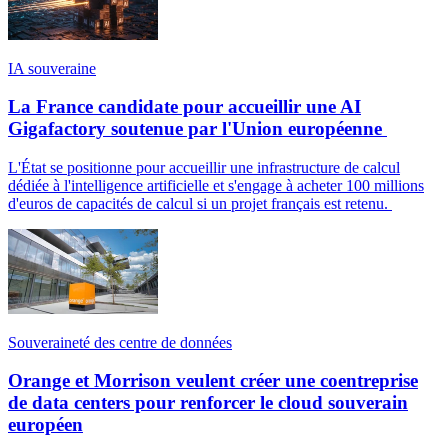
IA souveraine
La France candidate pour accueillir une AI
Gigafactory soutenue par l'Union européenne
L'État se positionne pour accueillir une infrastructure de calcul
dédiée à l'intelligence artificielle et s'engage à acheter 100 millions
d'euros de capacités de calcul si un projet français est retenu.
Souveraineté des centre de données
Orange et Morrison veulent créer une coentreprise
de data centers pour renforcer le cloud souverain
européen