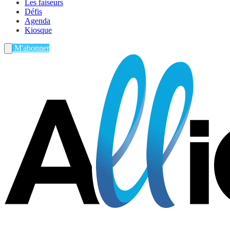
Les faiseurs
Défis
Agenda
Kiosque
M'abonner