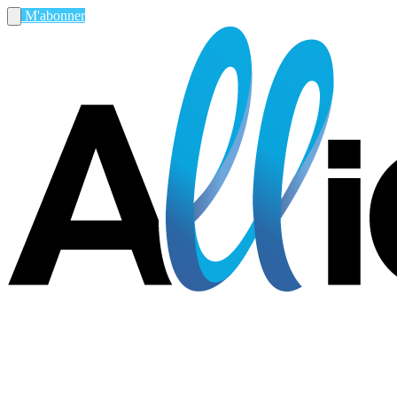
M'abonner