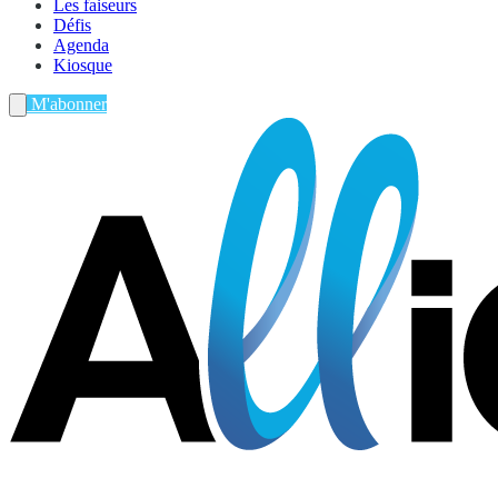
Les faiseurs
Défis
Agenda
Kiosque
M'abonner