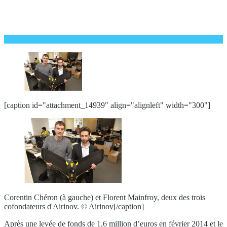
[caption id="attachment_14939" align="alignleft" width="300"]
Corentin Chéron (à gauche) et Florent Mainfroy, deux des trois
cofondateurs d'Airinov. © Airinov[/caption]
Après une levée de fonds de 1,6 million d’euros en février 2014 et le