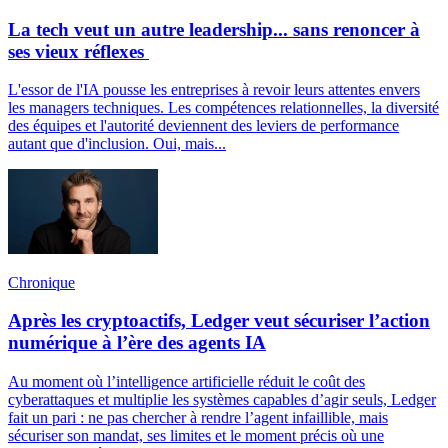
La tech veut un autre leadership... sans renoncer à
ses vieux réflexes
L'essor de l'IA pousse les entreprises à revoir leurs attentes envers
les managers techniques. Les compétences relationnelles, la diversité
des équipes et l'autorité deviennent des leviers de performance
autant que d'inclusion. Oui, mais...
Chronique
Après les cryptoactifs, Ledger veut sécuriser l’action
numérique à l’ère des agents IA
Au moment où l’intelligence artificielle réduit le coût des
cyberattaques et multiplie les systèmes capables d’agir seuls, Ledger
fait un pari : ne pas chercher à rendre l’agent infaillible, mais
sécuriser son mandat, ses limites et le moment précis où une