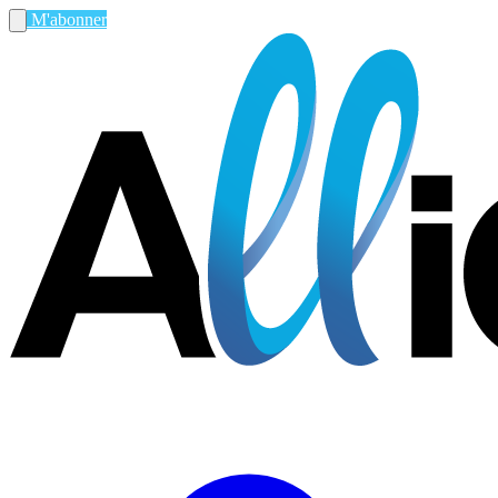
M'abonner