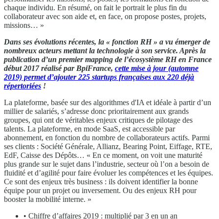
chaque individu. En résumé, on fait le portrait le plus fin du
collaborateur avec son aide et, en face, on propose postes, projets,
missions… »
Dans ses évolutions récentes, la « fonction RH » a vu émerger de
nombreux acteurs mettant la technologie à son service. Après la
publication d’un premier mapping de l’écosystème RH en France
début 2017 réalisé par BpiFrance,
cette mise à jour (automne
2019) permet d’ajouter 225 startups françaises aux 220 déjà
répertoriées
!
La plateforme, basée sur des algorithmes d'IA et idéale à partir d’un
millier de salariés, s’adresse donc prioritairement aux grands
groupes, qui ont de véritables enjeux critiques de pilotage des
talents. La plateforme, en mode SaaS, est accessible par
abonnement, en fonction du nombre de collaborateurs actifs. Parmi
ses clients : Société Générale, Allianz, Bearing Point, Eiffage, RTE,
EdF, Caisse des Dépôts… « En ce moment, on voit une maturité
plus grande sur le sujet dans l’industrie, secteur où l’on a besoin de
fluidité et d’agilité pour faire évoluer les compétences et les équipes.
Ce sont des enjeux très business : ils doivent identifier la bonne
équipe pour un projet ou inversement. Ou des enjeux RH pour
booster la mobilité interne. »
• Chiffre d’affaires 2019 : multiplié par 3 en un an