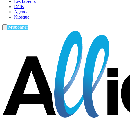
Les faiseurs
Défis
Agenda
Kiosque
M'abonner