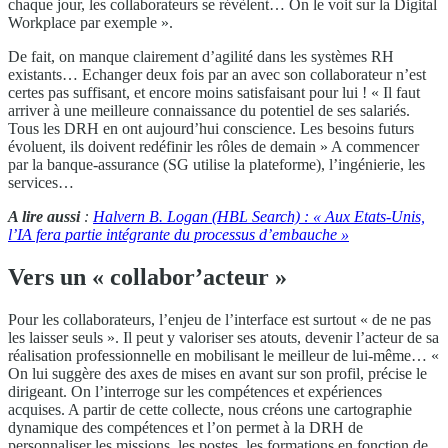
chaque jour, les collaborateurs se révèlent… On le voit sur la Digital
Workplace par exemple ».
De fait, on manque clairement d’agilité dans les systèmes RH
existants… Echanger deux fois par an avec son collaborateur n’est
certes pas suffisant, et encore moins satisfaisant pour lui ! « Il faut
arriver à une meilleure connaissance du potentiel de ses salariés.
Tous les DRH en ont aujourd’hui conscience. Les besoins futurs
évoluent, ils doivent redéfinir les rôles de demain » A commencer
par la banque-assurance (SG utilise la plateforme), l’ingénierie, les
services…
A lire aussi
:
Halvern B. Logan (HBL Search) : « Aux Etats-Unis,
l’IA fera partie intégrante du processus d’embauche »
Vers un « collabor’acteur »
Pour les collaborateurs, l’enjeu de l’interface est surtout « de ne pas
les laisser seuls ». Il peut y valoriser ses atouts, devenir l’acteur de sa
réalisation professionnelle en mobilisant le meilleur de lui-même… «
On lui suggère des axes de mises en avant sur son profil, précise le
dirigeant. On l’interroge sur les compétences et expériences
acquises. A partir de cette collecte, nous créons une cartographie
dynamique des compétences et l’on permet à la DRH de
personnaliser les missions, les postes, les formations en fonction de