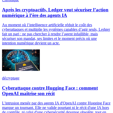
Après les cryptoactifs, Ledger veut sécuriser l’action
numérique à l’ère des agents IA
Au moment où l’intelligence artificielle réduit le coût des
cyberattaques et multiplie les systèmes capables d’agir seuls, Ledger
fait un pari : ne pas chercher à rendre l’agent infaillible, mais
sécuriser son mandat, ses limites et le moment précis où une
intention numérique devient un acte.
décryptage
Cyberattaque contre Hugging Face : comment
OpenAI maîtrise son récit
L'intrusion menée par des agents IA d'OpenAI contre Hugging Face
marque un tournant. Elle ne valide pourtant ni le récit d'une IA hors
de contrôle, ni celui d'une cybersécurité devenue obsolète, tout en