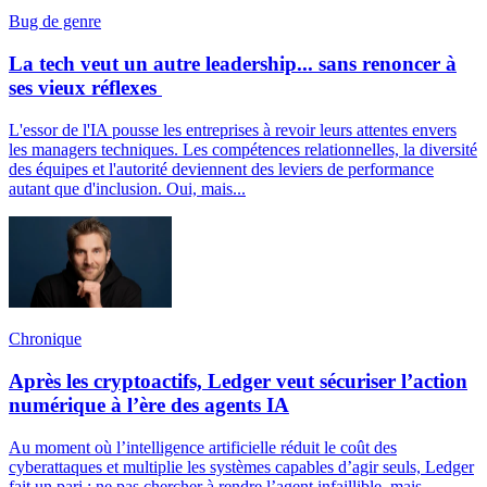
Bug de genre
La tech veut un autre leadership... sans renoncer à
ses vieux réflexes
L'essor de l'IA pousse les entreprises à revoir leurs attentes envers
les managers techniques. Les compétences relationnelles, la diversité
des équipes et l'autorité deviennent des leviers de performance
autant que d'inclusion. Oui, mais...
Chronique
Après les cryptoactifs, Ledger veut sécuriser l’action
numérique à l’ère des agents IA
Au moment où l’intelligence artificielle réduit le coût des
cyberattaques et multiplie les systèmes capables d’agir seuls, Ledger
fait un pari : ne pas chercher à rendre l’agent infaillible, mais