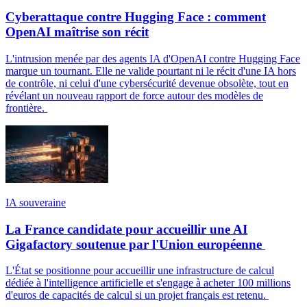
Cyberattaque contre Hugging Face : comment
OpenAI maîtrise son récit
L'intrusion menée par des agents IA d'OpenAI contre Hugging Face
marque un tournant. Elle ne valide pourtant ni le récit d'une IA hors
de contrôle, ni celui d'une cybersécurité devenue obsolète, tout en
révélant un nouveau rapport de force autour des modèles de
frontière.
IA souveraine
La France candidate pour accueillir une AI
Gigafactory soutenue par l'Union européenne
L'État se positionne pour accueillir une infrastructure de calcul
dédiée à l'intelligence artificielle et s'engage à acheter 100 millions
d'euros de capacités de calcul si un projet français est retenu.