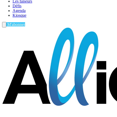
Les faiseurs
Défis
Agenda
Kiosque
M'abonner