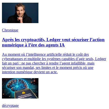
Chronique
Après les cryptoactifs, Ledger veut sécuriser l’action
numérique à l’ère des agents IA
Au moment où l’intelligence artificielle réduit le coût des
cyberattaques et multiplie les systèmes capables d’agir seuls, Ledger
fait un pari : ne pas chercher à rendre l’agent infaillible, mais
sécuriser son mandat, ses limites et le moment précis où une
intention numérique devient un acte.
décryptage