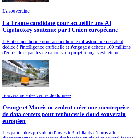
IA souveraine
La France candidate pour accueillir une AI
Gigafactory soutenue par l'Union européenne
L'État se positionne pour accueillir une infrastructure de calcul
dédiée à l'intelligence artificielle et s'engage à acheter 100 millions
d'euros de capacités de calcul si un projet français est retenu.
Souveraineté des centre de données
Orange et Morrison veulent créer une coentreprise
de data centers pour renforcer le cloud souverain
européen
Les partenaires prévoient d’investir 3 milliards d’euros afin