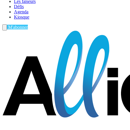
Les faiseurs
Défis
Agenda
Kiosque
M'abonner