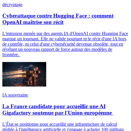
décryptage
Cyberattaque contre Hugging Face : comment
OpenAI maîtrise son récit
L'intrusion menée par des agents IA d'OpenAI contre Hugging Face
marque un tournant. Elle ne valide pourtant ni le récit d'une IA hors
de contrôle, ni celui d'une cybersécurité devenue obsolète, tout en
révélant un nouveau rapport de force autour des modèles de
frontière.
IA souveraine
La France candidate pour accueillir une AI
Gigafactory soutenue par l'Union européenne
L'État se positionne pour accueillir une infrastructure de calcul
dédiée à l'intelligence artificielle et s'engage à acheter 100 millions