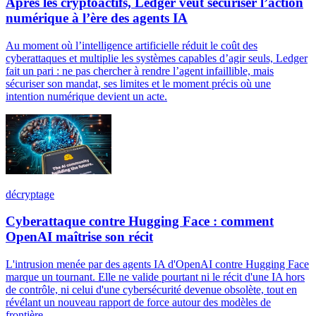
Après les cryptoactifs, Ledger veut sécuriser l’action
numérique à l’ère des agents IA
Au moment où l’intelligence artificielle réduit le coût des
cyberattaques et multiplie les systèmes capables d’agir seuls, Ledger
fait un pari : ne pas chercher à rendre l’agent infaillible, mais
sécuriser son mandat, ses limites et le moment précis où une
intention numérique devient un acte.
décryptage
Cyberattaque contre Hugging Face : comment
OpenAI maîtrise son récit
L'intrusion menée par des agents IA d'OpenAI contre Hugging Face
marque un tournant. Elle ne valide pourtant ni le récit d'une IA hors
de contrôle, ni celui d'une cybersécurité devenue obsolète, tout en
révélant un nouveau rapport de force autour des modèles de
frontière.