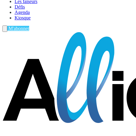
Les faiseurs
Défis
Agenda
Kiosque
M'abonner