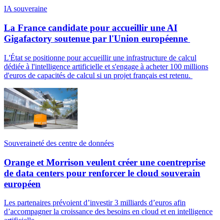
IA souveraine
La France candidate pour accueillir une AI
Gigafactory soutenue par l'Union européenne
L'État se positionne pour accueillir une infrastructure de calcul
dédiée à l'intelligence artificielle et s'engage à acheter 100 millions
d'euros de capacités de calcul si un projet français est retenu.
Souveraineté des centre de données
Orange et Morrison veulent créer une coentreprise
de data centers pour renforcer le cloud souverain
européen
Les partenaires prévoient d’investir 3 milliards d’euros afin
d’accompagner la croissance des besoins en cloud et en intelligence