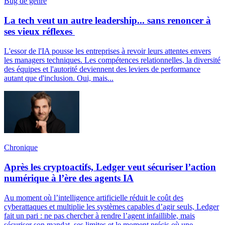
Bug de genre
La tech veut un autre leadership... sans renoncer à
ses vieux réflexes
L'essor de l'IA pousse les entreprises à revoir leurs attentes envers
les managers techniques. Les compétences relationnelles, la diversité
des équipes et l'autorité deviennent des leviers de performance
autant que d'inclusion. Oui, mais...
Chronique
Après les cryptoactifs, Ledger veut sécuriser l’action
numérique à l’ère des agents IA
Au moment où l’intelligence artificielle réduit le coût des
cyberattaques et multiplie les systèmes capables d’agir seuls, Ledger
fait un pari : ne pas chercher à rendre l’agent infaillible, mais
sécuriser son mandat, ses limites et le moment précis où une