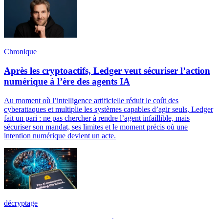
Chronique
Après les cryptoactifs, Ledger veut sécuriser l’action
numérique à l’ère des agents IA
Au moment où l’intelligence artificielle réduit le coût des
cyberattaques et multiplie les systèmes capables d’agir seuls, Ledger
fait un pari : ne pas chercher à rendre l’agent infaillible, mais
sécuriser son mandat, ses limites et le moment précis où une
intention numérique devient un acte.
décryptage