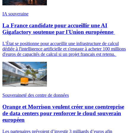
IA souveraine
La France candidate pour accueillir une AI
Gigafactory soutenue par l'Union européenne
L'État se positionne pour accueillir une infrastructure de calcul
dédiée à l'intelligence artificielle et s'engage à acheter 100 millions
d'euros de capacités de calcul si un projet français est retenu.
Souveraineté des centre de données
Orange et Morrison veulent créer une coentreprise
de data centers pour renforcer le cloud souverain
européen
Les partenaires prévoient d’investir 3 milliards d’euros afin