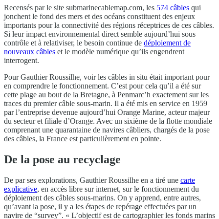
Recensés par le site submarinecablemap.com, les
574 câbles
qui
jonchent le fond des mers et des océans constituent des enjeux
importants pour la connectivité des régions réceptrices de ces câbles.
Si leur impact environnemental direct semble aujourd’hui sous
contrôle et à relativiser, le besoin continue de
déploiement de
nouveaux câbles
et le modèle numérique qu’ils engendrent
interrogent.
Pour Gauthier Roussilhe, voir les câbles in situ était important pour
en comprendre le fonctionnement. C’est pour cela qu’il a été sur
cette plage au bout de la Bretagne, à Penmarc’h exactement sur les
traces du premier câble sous-marin. Il a été mis en service en 1959
par l’entreprise devenue aujourd’hui Orange Marine, acteur majeur
du secteur et filiale d’Orange. Avec un sixième de la flotte mondiale
comprenant une quarantaine de navires câbliers, chargés de la pose
des câbles, la France est particulièrement en pointe.
De la pose au recyclage
De par ses explorations, Gauthier Roussilhe en a tiré une
carte
explicative
, en accès libre sur internet, sur le fonctionnement du
déploiement des câbles sous-marins. On y apprend, entre autres,
qu’avant la pose, il y a les étapes de repérage effectuées par un
navire de “survey”. « L’objectif est de cartographier les fonds marins