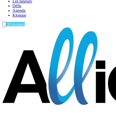
Les faiseurs
Défis
Agenda
Kiosque
M'abonner