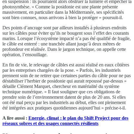
en suspension : ils pourraient alors obstruer la lumière et empêcher la
photosynthèse. « Comme la posidonie est une plante présente
massivement, en particulier dans la Méditerranée, ses spécificités
sont bien connues, nous arrivons à bien la protéger » poursuit-il.
Des points d’ancrage sont par ailleurs installés à plusieurs endroits
sur les câbles pour éviter qu’ils ne bougent sous l’effet des courants
marins. Lorsque l’écosystème impacté n’a pas été qualifié de fragile,
le câble est enterré : une tranchée allant jusqu’à deux mètres de
profondeur est réalisée. Dans le jargon technique, on appelle cette
opération, l’ensouillage.
En fin de vie, le relevage de câbles est aussi réalisé en eaux côtières
par les entreprises chargées de la pose. « Parfois, les industriels
prennent soin de ne retirer que certaines parties du câble pour ne pas
déstabiliser l’herbier de posidonie qui aurait repoussé par-dessus »
détaille Clément Marquet, chercheur en matérialité du système
technique numérique. « Il faut souligner que ces obligations de
prendre soin de l’environnement datent de plus de 20 ans. Si elles
ont été mal perçu par les industriels au début, elles ont pleinement
été intégrées aux pratiques quotidiennes aujourd’hui » précise-t-il.
A lire aussi :
Energie, climat : le plan du Shift Project pour des
réseaux sobres et des usages connectés résilients