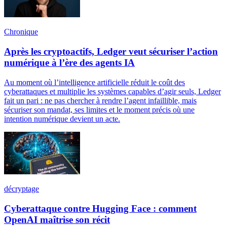
Chronique
Après les cryptoactifs, Ledger veut sécuriser l’action
numérique à l’ère des agents IA
Au moment où l’intelligence artificielle réduit le coût des
cyberattaques et multiplie les systèmes capables d’agir seuls, Ledger
fait un pari : ne pas chercher à rendre l’agent infaillible, mais
sécuriser son mandat, ses limites et le moment précis où une
intention numérique devient un acte.
décryptage
Cyberattaque contre Hugging Face : comment
OpenAI maîtrise son récit