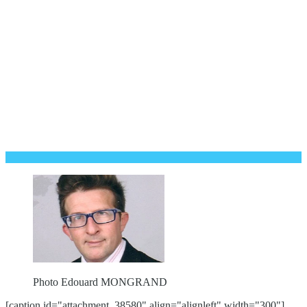
Photo Edouard MONGRAND
[caption id="attachment_38580" align="alignleft" width="300"]