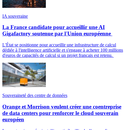
IA souveraine
La France candidate pour accueillir une AI
Gigafactory soutenue par l'Union européenne
L'État se positionne pour accueillir une infrastructure de calcul
dédiée à l'intelligence artificielle et s'engage à acheter 100 millions
d'euros de capacités de calcul si un projet français est retenu.
Souveraineté des centre de données
Orange et Morrison veulent créer une coentreprise
de data centers pour renforcer le cloud souverain
européen