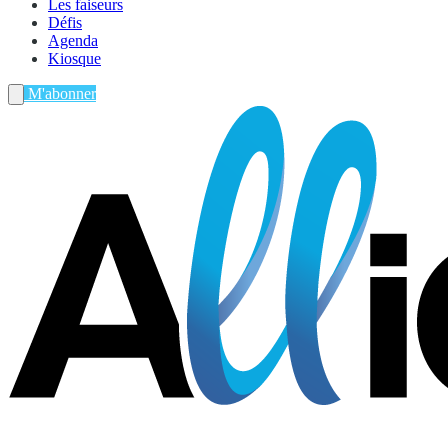
Les faiseurs
Défis
Agenda
Kiosque
M'abonner