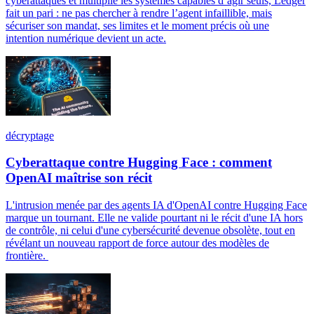
cyberattaques et multiplie les systèmes capables d’agir seuls, Ledger
fait un pari : ne pas chercher à rendre l’agent infaillible, mais
sécuriser son mandat, ses limites et le moment précis où une
intention numérique devient un acte.
décryptage
Cyberattaque contre Hugging Face : comment
OpenAI maîtrise son récit
L'intrusion menée par des agents IA d'OpenAI contre Hugging Face
marque un tournant. Elle ne valide pourtant ni le récit d'une IA hors
de contrôle, ni celui d'une cybersécurité devenue obsolète, tout en
révélant un nouveau rapport de force autour des modèles de
frontière.