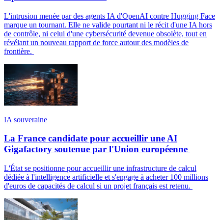
L'intrusion menée par des agents IA d'OpenAI contre Hugging Face
marque un tournant. Elle ne valide pourtant ni le récit d'une IA hors
de contrôle, ni celui d'une cybersécurité devenue obsolète, tout en
révélant un nouveau rapport de force autour des modèles de
frontière.
IA souveraine
La France candidate pour accueillir une AI
Gigafactory soutenue par l'Union européenne
L'État se positionne pour accueillir une infrastructure de calcul
dédiée à l'intelligence artificielle et s'engage à acheter 100 millions
d'euros de capacités de calcul si un projet français est retenu.