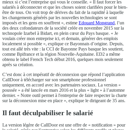
mieux si c’est l’entreprise qui vous le conseille. « Il faut forcer les
salariés à déconnecter et que les choses soient clarifiées pour le bien-
être de tous. On voit trop de dérives du fait de la rapidité à laquelle
les changements générés par les nouvelles technologies se sont
imposés et les gens en souffrent », estime
Edouard Mongrand
, l’un
des deux cofondateurs de la société créée en novembre 2015 sur la
technopole Izarbel à Bidart, en plein cœur du Pays basque. « Je
voulais créer mon entreprise ici, et demain, générer des emplois
localement si possible », explique ce Bayonnais d’origine. Depuis,
tout est allé très vite : la CCI de Bayonne Pays basque les soutient,
comme Bpifrance et la région Nouvelle-Aquitaine. ED2 a même
obtenu le label French Tech début 2016, quelques mois seulement
après sa création.
C’est donc à cet impératif de déconnexion que répond l’application
CallDoor à télécharger sur son smartphone professionnel
uniquement, en accord avec les partenaires sociaux. La version «
poussée » a été lancée en mars 2016 et la plus « light » à l’automne
dernier. « Notre outil permet à l'entreprise de faire respecter la charte
sur la déconnexion mise en place », explique le dirigeant de 35 ans.
Il faut déculpabiliser le salarié
La version légère de CallDoor est une offre de « notification » pour