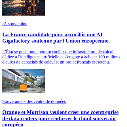
IA souveraine
La France candidate pour accueillir une AI
Gigafactory soutenue par l'Union européenne
L'État se positionne pour accueillir une infrastructure de calcul
dédiée à l'intelligence artificielle et s'engage à acheter 100 millions
d'euros de capacités de calcul si un projet français est retenu.
Souveraineté des centre de données
Orange et Morrison veulent créer une coentreprise
de data centers pour renforcer le cloud souverain
européen