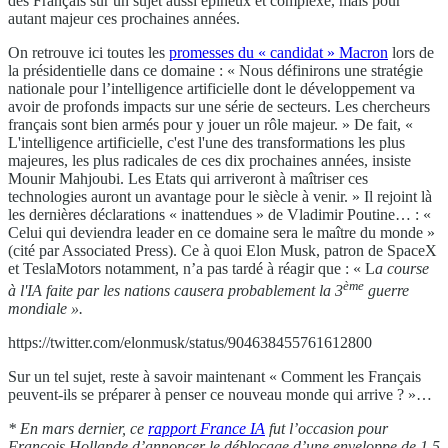
des Français sur un sujet aussi épineux et complexe, mais pour
autant majeur ces prochaines années.
On retrouve ici toutes les
promesses du « candidat » Macron
lors de
la présidentielle dans ce domaine : « Nous définirons une stratégie
nationale pour l’intelligence artificielle dont le développement va
avoir de profonds impacts sur une série de secteurs. Les chercheurs
français sont bien armés pour y jouer un rôle majeur. » De fait, «
L'intelligence artificielle, c'est l'une des transformations les plus
majeures, les plus radicales de ces dix prochaines années, insiste
Mounir Mahjoubi. Les Etats qui arriveront à maîtriser ces
technologies auront un avantage pour le siècle à venir. » Il rejoint là
les dernières déclarations « inattendues » de Vladimir Poutine… : «
Celui qui deviendra leader en ce domaine sera le maître du monde »
(cité par Associated Press). Ce à quoi Elon Musk, patron de SpaceX
et TeslaMotors notamment, n’a pas tardé à réagir que : « L
a course
ème
à l'IA faite par les nations causera probablement la 3
guerre
mondiale »
.
https://twitter.com/elonmusk/status/904638455761612800
Sur un tel sujet, reste à savoir maintenant « Comment les Français
peuvent‑ils se préparer à penser ce nouveau monde qui arrive ? »…
* En mars dernier, ce
rapport France IA
fut l’occasion pour
François Hollande d’annoncer le déblocage d’une enveloppe de 1,5