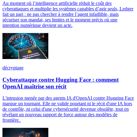
Au moment où l’intelligence artificielle réduit le coût des
cyberattaques et multiplie les systèmes capables d’agir seuls, Ledger
fait un pari : ne pas chercher à rendre l’agent infaillible, mais
sécuriser son mandat, ses limites et le moment précis où une
intention numérique devient un acte.
décryptage
Cyberattaque contre Hugging Face : comment
OpenAI maîtrise son récit
L'intrusion menée par des agents IA d'OpenAI contre Hugging Face
marque un tournant. Elle ne valide pourtant ni le récit d'une IA hors
de contrôle, ni celui d'une cybersécurité devenue obsolète, tout en
révélant un nouveau rapport de force autour des modèles de
frontière.