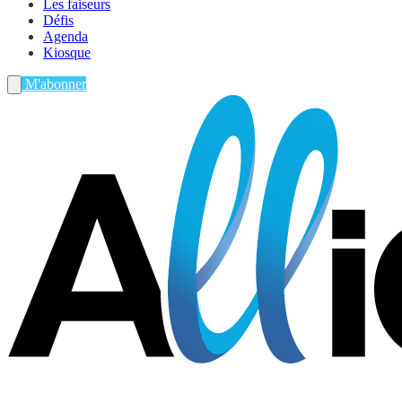
Les faiseurs
Défis
Agenda
Kiosque
M'abonner