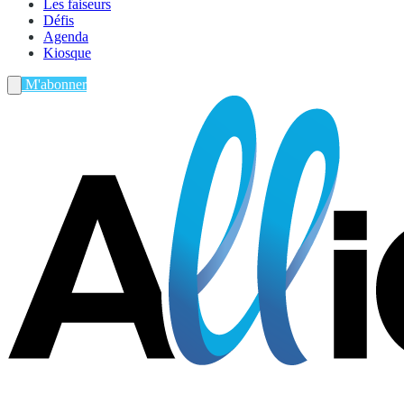
Les faiseurs
Défis
Agenda
Kiosque
M'abonner