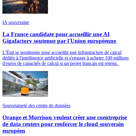
IA souveraine
La France candidate pour accueillir une AI
Gigafactory soutenue par l'Union européenne
L'État se positionne pour accueillir une infrastructure de calcul
dédiée à l'intelligence artificielle et s'engage à acheter 100 millions
d'euros de capacités de calcul si un projet français est retenu.
Souveraineté des centre de données
Orange et Morrison veulent créer une coentreprise
de data centers pour renforcer le cloud souverain
européen