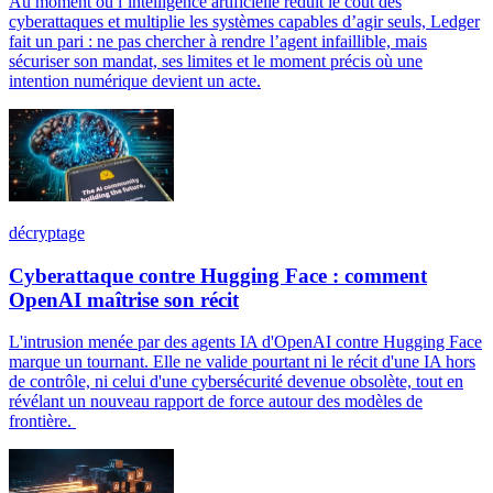
Au moment où l’intelligence artificielle réduit le coût des
cyberattaques et multiplie les systèmes capables d’agir seuls, Ledger
fait un pari : ne pas chercher à rendre l’agent infaillible, mais
sécuriser son mandat, ses limites et le moment précis où une
intention numérique devient un acte.
décryptage
Cyberattaque contre Hugging Face : comment
OpenAI maîtrise son récit
L'intrusion menée par des agents IA d'OpenAI contre Hugging Face
marque un tournant. Elle ne valide pourtant ni le récit d'une IA hors
de contrôle, ni celui d'une cybersécurité devenue obsolète, tout en
révélant un nouveau rapport de force autour des modèles de
frontière.