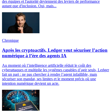
des équipes et l'autorité deviennent des leviers de performance
autant que d'inclusion. Oui, mais...
Chronique
Après les cryptoactifs, Ledger veut sécuriser l’action
numérique à l’ère des agents IA
Au moment où l’intelligence artificielle réduit le coût des
cyberattaques et multiplie les systèmes capables d’agir seuls, Ledger
fait un pari : ne pas chercher à rendre l’agent infaillible, mais
sécuriser son mandat, ses limites et le moment précis où une
intention numérique devient un acte.