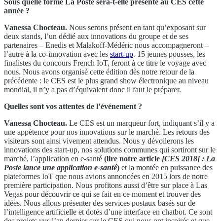
Sous quelle forme La Poste sera-t-elle présente au CES cette
année ?
Vanessa Chocteau.
Nous serons présent en tant qu’exposant sur
deux stands, l’un dédié aux innovations du groupe et de ses
partenaires – Enedis et Malakoff-Médéric nous accompagneront –
l’autre à la co-innovation avec les
start-up
. 15 jeunes pousses, les
finalistes du concours French IoT, feront à ce titre le voyage avec
nous. Nous avons organisé cette édition dès notre retour de la
précédente : le CES est le plus grand show électronique au niveau
mondial, il n’y a pas d’équivalent donc il faut le préparer.
Quelles sont vos attentes de l’événement ?
Vanessa Chocteau.
Le CES est un marqueur fort, indiquant s’il y a
une appétence pour nos innovations sur le marché. Les retours des
visiteurs sont ainsi vivement attendus. Nous y dévoilerons les
innovations des start-up, nos solutions communes qui sortiront sur le
marché, l’application en e-santé
(lire notre article
[CES 2018] : La
Poste lance une application e-santé
)
et la montée en puissance des
plateformes IoT que nous avions annoncées en 2015 lors de notre
première participation. Nous profitons aussi d’être sur place à Las
Vegas pour découvrir ce qui se fait en ce moment et trouver des
idées. Nous allons présenter des services postaux basés sur de
l’intelligence artificielle et dotés d’une interface en chatbot. Ce sont
des projets vus l’an dernier sur le CES qui nous ont inspirés et que