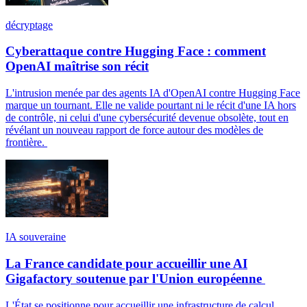
décryptage
Cyberattaque contre Hugging Face : comment
OpenAI maîtrise son récit
L'intrusion menée par des agents IA d'OpenAI contre Hugging Face
marque un tournant. Elle ne valide pourtant ni le récit d'une IA hors
de contrôle, ni celui d'une cybersécurité devenue obsolète, tout en
révélant un nouveau rapport de force autour des modèles de
frontière.
IA souveraine
La France candidate pour accueillir une AI
Gigafactory soutenue par l'Union européenne
L'État se positionne pour accueillir une infrastructure de calcul