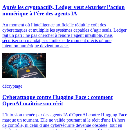
Après les cryptoactifs, Ledger veut sécuriser l’action
numérique à l’ère des agents IA
Au moment où l’intelligence artificielle réduit le coût des
cyberattaques et multiplie les systèmes capables d’agir seuls, Ledger
fait un pari : ne pas chercher à rendre l’agent infaillible, mais
sécuriser son mandat, ses limites et le moment précis où une
intention numérique devient un acte.
décryptage
Cyberattaque contre Hugging Face : comment
OpenAI maîtrise son récit
L'intrusion menée par des agents IA d'OpenAI contre Hugging Face
marque un tournant. Elle ne valide pourtant ni le récit d'une IA hors
de contrôle, ni celui d'une cybersécurité devenue obsolète, tout en