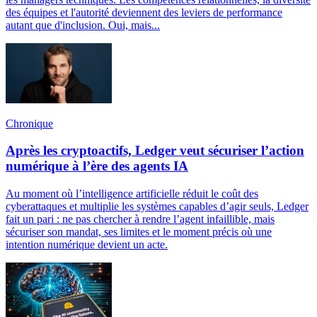
des équipes et l'autorité deviennent des leviers de performance
autant que d'inclusion. Oui, mais...
Chronique
Après les cryptoactifs, Ledger veut sécuriser l’action
numérique à l’ère des agents IA
Au moment où l’intelligence artificielle réduit le coût des
cyberattaques et multiplie les systèmes capables d’agir seuls, Ledger
fait un pari : ne pas chercher à rendre l’agent infaillible, mais
sécuriser son mandat, ses limites et le moment précis où une
intention numérique devient un acte.