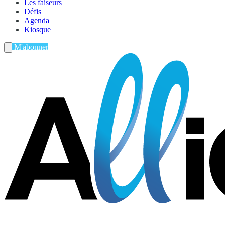
Les faiseurs
Défis
Agenda
Kiosque
M'abonner