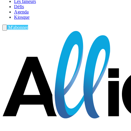
Les faiseurs
Défis
Agenda
Kiosque
M'abonner