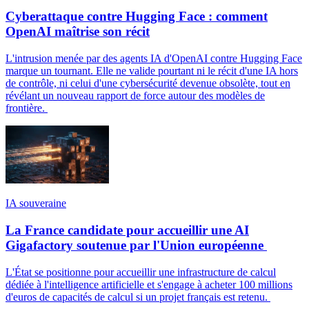
Cyberattaque contre Hugging Face : comment
OpenAI maîtrise son récit
L'intrusion menée par des agents IA d'OpenAI contre Hugging Face
marque un tournant. Elle ne valide pourtant ni le récit d'une IA hors
de contrôle, ni celui d'une cybersécurité devenue obsolète, tout en
révélant un nouveau rapport de force autour des modèles de
frontière.
IA souveraine
La France candidate pour accueillir une AI
Gigafactory soutenue par l'Union européenne
L'État se positionne pour accueillir une infrastructure de calcul
dédiée à l'intelligence artificielle et s'engage à acheter 100 millions
d'euros de capacités de calcul si un projet français est retenu.