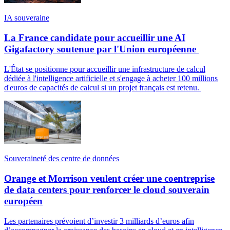
IA souveraine
La France candidate pour accueillir une AI
Gigafactory soutenue par l'Union européenne
L'État se positionne pour accueillir une infrastructure de calcul
dédiée à l'intelligence artificielle et s'engage à acheter 100 millions
d'euros de capacités de calcul si un projet français est retenu.
Souveraineté des centre de données
Orange et Morrison veulent créer une coentreprise
de data centers pour renforcer le cloud souverain
européen
Les partenaires prévoient d’investir 3 milliards d’euros afin