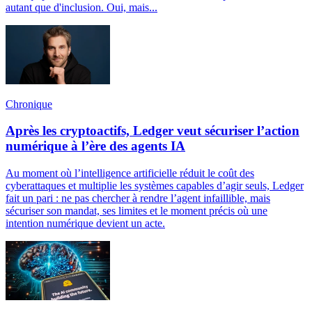
autant que d'inclusion. Oui, mais...
Chronique
Après les cryptoactifs, Ledger veut sécuriser l’action
numérique à l’ère des agents IA
Au moment où l’intelligence artificielle réduit le coût des
cyberattaques et multiplie les systèmes capables d’agir seuls, Ledger
fait un pari : ne pas chercher à rendre l’agent infaillible, mais
sécuriser son mandat, ses limites et le moment précis où une
intention numérique devient un acte.