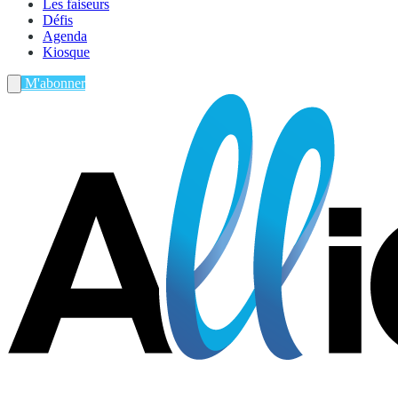
Les faiseurs
Défis
Agenda
Kiosque
M'abonner