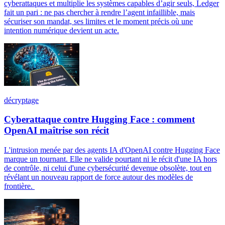
cyberattaques et multiplie les systèmes capables d’agir seuls, Ledger
fait un pari : ne pas chercher à rendre l’agent infaillible, mais
sécuriser son mandat, ses limites et le moment précis où une
intention numérique devient un acte.
décryptage
Cyberattaque contre Hugging Face : comment
OpenAI maîtrise son récit
L'intrusion menée par des agents IA d'OpenAI contre Hugging Face
marque un tournant. Elle ne valide pourtant ni le récit d'une IA hors
de contrôle, ni celui d'une cybersécurité devenue obsolète, tout en
révélant un nouveau rapport de force autour des modèles de
frontière.