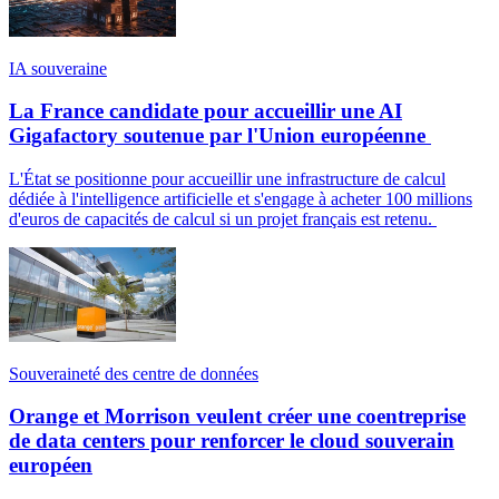
IA souveraine
La France candidate pour accueillir une AI
Gigafactory soutenue par l'Union européenne
L'État se positionne pour accueillir une infrastructure de calcul
dédiée à l'intelligence artificielle et s'engage à acheter 100 millions
d'euros de capacités de calcul si un projet français est retenu.
Souveraineté des centre de données
Orange et Morrison veulent créer une coentreprise
de data centers pour renforcer le cloud souverain
européen