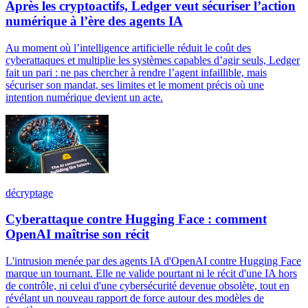
Après les cryptoactifs, Ledger veut sécuriser l’action
numérique à l’ère des agents IA
Au moment où l’intelligence artificielle réduit le coût des
cyberattaques et multiplie les systèmes capables d’agir seuls, Ledger
fait un pari : ne pas chercher à rendre l’agent infaillible, mais
sécuriser son mandat, ses limites et le moment précis où une
intention numérique devient un acte.
décryptage
Cyberattaque contre Hugging Face : comment
OpenAI maîtrise son récit
L'intrusion menée par des agents IA d'OpenAI contre Hugging Face
marque un tournant. Elle ne valide pourtant ni le récit d'une IA hors
de contrôle, ni celui d'une cybersécurité devenue obsolète, tout en
révélant un nouveau rapport de force autour des modèles de