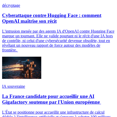
décryptage
Cyberattaque contre Hugging Face : comment
OpenAI maîtrise son récit
L'intrusion menée par des agents IA d'OpenAI contre Hugging Face
marque un tournant. Elle ne valide pourtant ni le récit d'une IA hors
de contrôle, ni celui d'une cybersécurité devenue obsolète, tout en
révélant un nouveau rapport de force autour des modèles de
frontière.
IA souveraine
La France candidate pour accueillir une AI
Gigafactory soutenue par l'Union européenne
L'État se positionne pour accueillir une infrastructure de calcul
dédiée à l'intelligence artificielle et s'engage à acheter 100 millions