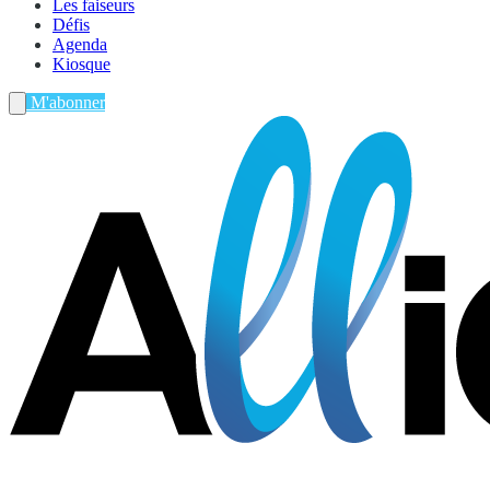
Les faiseurs
Défis
Agenda
Kiosque
M'abonner