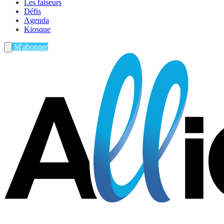
Les faiseurs
Défis
Agenda
Kiosque
M'abonner