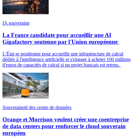
IA souveraine
La France candidate pour accueillir une AI
Gigafactory soutenue par l'Union européenne
L'État se positionne pour accueillir une infrastructure de calcul
dédiée à l'intelligence artificielle et s'engage à acheter 100 millions
d'euros de capacités de calcul si un projet français est retenu.
Souveraineté des centre de données
Orange et Morrison veulent créer une coentreprise
de data centers pour renforcer le cloud souverain
européen