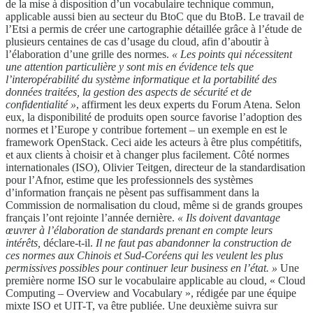
de la mise à disposition d’un vocabulaire technique commun,
applicable aussi bien au secteur du BtoC que du BtoB. Le travail de
l’Etsi a permis de créer une cartographie détaillée grâce à l’étude de
plusieurs centaines de cas d’usage du cloud, afin d’aboutir à
l’élaboration d’une grille des normes.
« Les points qui nécessitent
une attention particulière y sont mis en évidence tels que
l’interopérabilité du système informatique et la portabilité des
données traitées, la gestion des aspects de sécurité et de
confidentialité »
, affirment les deux experts du Forum Atena. Selon
eux, la disponibilité de produits open source favorise l’adoption des
normes et l’Europe y contribue fortement – un exemple en est le
framework OpenStack. Ceci aide les acteurs à être plus compétitifs,
et aux clients à choisir et à changer plus facilement. Côté normes
internationales (ISO), Olivier Teitgen, directeur de la standardisation
pour l’Afnor, estime que les professionnels des systèmes
d’information français ne pèsent pas suffisamment dans la
Commission de normalisation du cloud, même si de grands groupes
français l’ont rejointe l’année dernière.
« Ils doivent davantage
œuvrer à l’élaboration de standards prenant en compte leurs
intérêts,
déclare-t-il.
Il ne faut pas abandonner la construction de
ces normes aux Chinois et Sud-Coréens qui les veulent les plus
permissives possibles pour continuer leur business en l’état. »
Une
première norme ISO sur le vocabulaire applicable au cloud, « Cloud
Computing – Overview and Vocabulary », rédigée par une équipe
mixte ISO et UIT-T, va être publiée. Une deuxième suivra sur