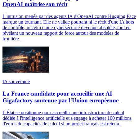
OpenAI maîtrise son récit
L'intrusion menée par des agents IA d'OpenAI contre Hugging Face
marque un tournant. Elle ne valide pourtant ni le récit d'une IA hors
de contrôle, ni celui d'une cybersécurité devenue obsolète, tout en
révélant un nouveau rapport de force autour des modèles de
frontière.
IA souveraine
La France candidate pour accueillir une AI
Gigafactory soutenue par l'Union européenne
L'État se positionne pour accueillir une infrastructure de calcul
dédiée à l'intelligence artificielle et s'engage à acheter 100 millions
d'euros de capacités de calcul si un projet français est retenu.