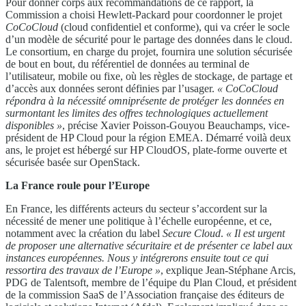
Pour donner corps aux recommandations de ce rapport, la
Commission a choisi Hewlett-Packard pour coordonner le projet
CoCoCloud
(cloud confidentiel et conforme), qui va créer le socle
d’un modèle de sécurité pour le partage des données dans le cloud.
Le consortium, en charge du projet, fournira une solution sécurisée
de bout en bout, du référentiel de données au terminal de
l’utilisateur, mobile ou fixe, où les règles de stockage, de partage et
d’accès aux données seront définies par l’usager.
« CoCoCloud
répondra à la nécessité omniprésente de protéger les données en
surmontant les limites des offres technologiques actuellement
disponibles »
, précise Xavier Poisson-Gouyou Beauchamps, vice-
président de HP Cloud pour la région EMEA. Démarré voilà deux
ans, le projet est hébergé sur HP CloudOS, plate-forme ouverte et
sécurisée basée sur OpenStack.
La France roule pour l’Europe
En France, les différents acteurs du secteur s’accordent sur la
nécessité de mener une politique à l’échelle européenne, et ce,
notamment avec la création du label
Secure Cloud
.
« Il est urgent
de proposer une alternative sécuritaire et de présenter ce label aux
instances européennes. Nous y intégrerons ensuite tout ce qui
ressortira des travaux de l’Europe »
, explique Jean-Stéphane Arcis,
PDG de Talentsoft, membre de l’équipe du Plan Cloud, et président
de la commission SaaS de l’Association française des éditeurs de