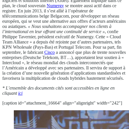
logiciels et solutions Internet (Afdel). Egalement impliqué dans ce
plan, le cloud souverain
Numergy
se montre aussi actif dans ce
registre. En juin 2013, il s’est allié à l’opérateur de
télécommunications belge Belgacom, pour développer un réseau
européen, qui se veut une alternative aux offres d’acteurs américains
ou asiatiques.
« Nous souhaitons accompagner nos clients à
l’international en leur offrant une continuité de service »
, confie
Philippe Tavernier, président exécutif de Numergy. Cette « Cloud
Team Alliance » a depuis été rejointe par d’autres partenaires, tels
KPN Wholesale (Pays-Bas) et Portugal Telecom. Pour sa part, fin
septembre, le fabricant
Cisco
a annoncé que plus de trente nouvelles
entreprises (Deutsche Telekom, BT…), apportaient leur soutien à «
Intercloud », le réseau mondial des clouds interconnectés que
l’Américain a développé avec ses partenaires. Il servira de support à
la création d’une nouvelle génération d’applications standardisées et
favorisera la multiplication de clouds hybrides hautement sécurisés.
* L’ensemble des documents cités sont accessibles en ligne en
cliquant
ici
[caption id="attachment_16664" align="alignright" width="242"]