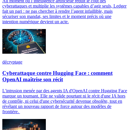
Au moment où l’intelligence artificielle réduit le coût des
cyberattaques et multiplie les systèmes capables d’agir seuls, Ledger
fait un pari : ne pas chercher à rendre l’agent infaillible, mais
sécuriser son mandat, ses limites et le moment précis où une
intention numérique devient un acte.
décryptage
Cyberattaque contre Hugging Face : comment
OpenAI maîtrise son récit
L'intrusion menée par des agents IA d'OpenAI contre Hugging Face
marque un tournant. Elle ne valide pourtant ni le récit d'une IA hors
de contrôle, ni celui d'une cybersécurité devenue obsolète, tout en
révélant un nouveau rapport de force autour des modèles de
frontière.