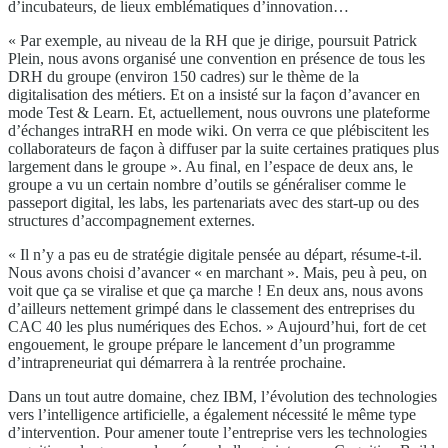
d’incubateurs, de lieux emblématiques d’innovation…
« Par exemple, au niveau de la RH que je dirige, poursuit Patrick
Plein, nous avons organisé une convention en présence de tous les
DRH du groupe (environ 150 cadres) sur le thème de la
digitalisation des métiers. Et on a insisté sur la façon d’avancer en
mode Test & Learn. Et, actuellement, nous ouvrons une plateforme
d’échanges intraRH en mode wiki. On verra ce que plébiscitent les
collaborateurs de façon à diffuser par la suite certaines pratiques plus
largement dans le groupe ». Au final, en l’espace de deux ans, le
groupe a vu un certain nombre d’outils se généraliser comme le
passeport digital, les labs, les partenariats avec des start-up ou des
structures d’accompagnement externes.
« Il n’y a pas eu de stratégie digitale pensée au départ, résume-t-il.
Nous avons choisi d’avancer « en marchant ». Mais, peu à peu, on
voit que ça se viralise et que ça marche ! En deux ans, nous avons
d’ailleurs nettement grimpé dans le classement des entreprises du
CAC 40 les plus numériques des Echos. » Aujourd’hui, fort de cet
engouement, le groupe prépare le lancement d’un programme
d’intrapreneuriat qui démarrera à la rentrée prochaine.
Dans un tout autre domaine, chez IBM, l’évolution des technologies
vers l’intelligence artificielle, a également nécessité le même type
d’intervention. Pour amener toute l’entreprise vers les technologies