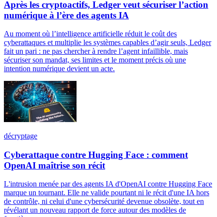
Après les cryptoactifs, Ledger veut sécuriser l’action
numérique à l’ère des agents IA
Au moment où l’intelligence artificielle réduit le coût des
cyberattaques et multiplie les systèmes capables d’agir seuls, Ledger
fait un pari : ne pas chercher à rendre l’agent infaillible, mais
sécuriser son mandat, ses limites et le moment précis où une
intention numérique devient un acte.
décryptage
Cyberattaque contre Hugging Face : comment
OpenAI maîtrise son récit
L'intrusion menée par des agents IA d'OpenAI contre Hugging Face
marque un tournant. Elle ne valide pourtant ni le récit d'une IA hors
de contrôle, ni celui d'une cybersécurité devenue obsolète, tout en
révélant un nouveau rapport de force autour des modèles de