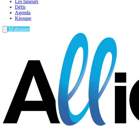
Les faiseurs
Défis
Agenda
Kiosque
M'abonner