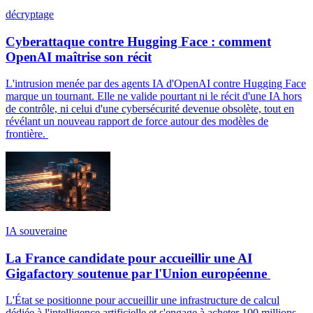
décryptage
Cyberattaque contre Hugging Face : comment
OpenAI maîtrise son récit
L'intrusion menée par des agents IA d'OpenAI contre Hugging Face
marque un tournant. Elle ne valide pourtant ni le récit d'une IA hors
de contrôle, ni celui d'une cybersécurité devenue obsolète, tout en
révélant un nouveau rapport de force autour des modèles de
frontière.
IA souveraine
La France candidate pour accueillir une AI
Gigafactory soutenue par l'Union européenne
L'État se positionne pour accueillir une infrastructure de calcul
dédiée à l'intelligence artificielle et s'engage à acheter 100 millions