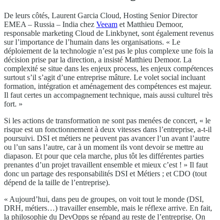
De leurs côtés, Laurent Garcia Cloud, Hosting Senior Director
EMEA – Russia – India chez
Veeam
et Matthieu Demoor,
responsable marketing Cloud de Linkbynet, sont également revenus
sur l’importance de l’humain dans les organisations. « Le
déploiement de la technologie n’est pas le plus complexe une fois la
décision prise par la direction, a insisté Matthieu Demoor. La
complexité se situe dans les enjeux process, les enjeux compétences
surtout s’il s’agit d’une entreprise mâture. Le volet social incluant
formation, intégration et aménagement des compétences est majeur.
Il faut certes un accompagnement technique, mais aussi culturel très
fort. »
Si les actions de transformation ne sont pas menées de concert, « le
risque est un fonctionnement à deux vitesses dans l’entreprise, a-t-il
poursuivi. DSI et métiers ne peuvent pas avancer l’un avant l’autre
ou l’un sans l’autre, car à un moment ils vont devoir se mettre au
diapason. Et pour que cela marche, plus tôt les différentes parties
prenantes d’un projet travaillent ensemble et mieux c’est ! » Il faut
donc un partage des responsabilités DSI et Métiers ; et CDO (tout
dépend de la taille de l’entreprise).
« Aujourd’hui, dans peu de groupes, on voit tout le monde (DSI,
DRH, métiers…) travailler ensemble, mais le réflexe arrive. En fait,
la philosophie du DevOpps se répand au reste de l’entreprise. On