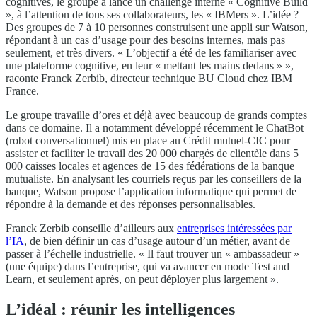
cognitives, le groupe a lancé un challenge interne « Cognitive Build
», à l’attention de tous ses collaborateurs, les « IBMers ». L’idée ?
Des groupes de 7 à 10 personnes construisent une appli sur Watson,
répondant à un cas d’usage pour des besoins internes, mais pas
seulement, et très divers. « L’objectif a été de les familiariser avec
une plateforme cognitive, en leur « mettant les mains dedans » »,
raconte Franck Zerbib, directeur technique BU Cloud chez IBM
France.
Le groupe travaille d’ores et déjà avec beaucoup de grands comptes
dans ce domaine. Il a notamment développé récemment le ChatBot
(robot conversationnel) mis en place au Crédit mutuel-CIC pour
assister et faciliter le travail des 20 000 chargés de clientèle dans 5
000 caisses locales et agences de 15 des fédérations de la banque
mutualiste. En analysant les courriels reçus par les conseillers de la
banque, Watson propose l’application informatique qui permet de
répondre à la demande et des réponses personnalisables.
Franck Zerbib conseille d’ailleurs aux
entreprises intéressées par
l’IA
, de bien définir un cas d’usage autour d’un métier, avant de
passer à l’échelle industrielle. « Il faut trouver un « ambassadeur »
(une équipe) dans l’entreprise, qui va avancer en mode Test and
Learn, et seulement après, on peut déployer plus largement ».
L’idéal : réunir les intelligences