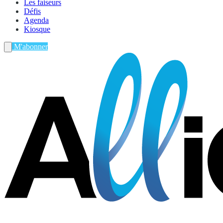
Les faiseurs
Défis
Agenda
Kiosque
M'abonner