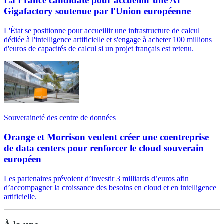
La France candidate pour accueillir une AI
Gigafactory soutenue par l'Union européenne
L'État se positionne pour accueillir une infrastructure de calcul
dédiée à l'intelligence artificielle et s'engage à acheter 100 millions
d'euros de capacités de calcul si un projet français est retenu.
Souveraineté des centre de données
Orange et Morrison veulent créer une coentreprise
de data centers pour renforcer le cloud souverain
européen
Les partenaires prévoient d’investir 3 milliards d’euros afin
d’accompagner la croissance des besoins en cloud et en intelligence
artificielle.