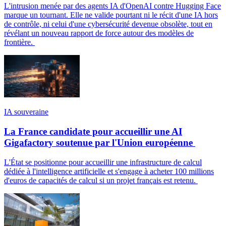
L'intrusion menée par des agents IA d'OpenAI contre Hugging Face
marque un tournant. Elle ne valide pourtant ni le récit d'une IA hors
de contrôle, ni celui d'une cybersécurité devenue obsolète, tout en
révélant un nouveau rapport de force autour des modèles de
frontière.
IA souveraine
La France candidate pour accueillir une AI
Gigafactory soutenue par l'Union européenne
L'État se positionne pour accueillir une infrastructure de calcul
dédiée à l'intelligence artificielle et s'engage à acheter 100 millions
d'euros de capacités de calcul si un projet français est retenu.