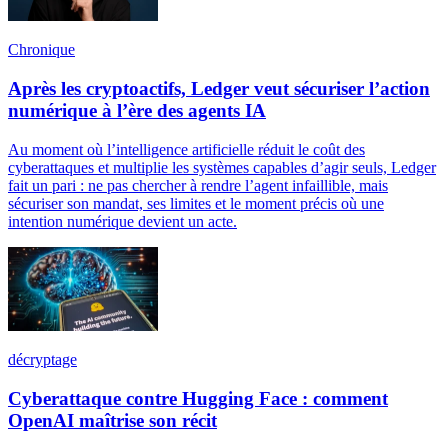
Chronique
Après les cryptoactifs, Ledger veut sécuriser l’action
numérique à l’ère des agents IA
Au moment où l’intelligence artificielle réduit le coût des
cyberattaques et multiplie les systèmes capables d’agir seuls, Ledger
fait un pari : ne pas chercher à rendre l’agent infaillible, mais
sécuriser son mandat, ses limites et le moment précis où une
intention numérique devient un acte.
décryptage
Cyberattaque contre Hugging Face : comment
OpenAI maîtrise son récit