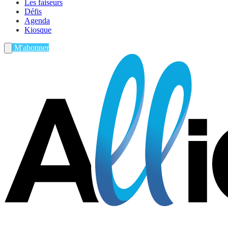
Les faiseurs
Défis
Agenda
Kiosque
M'abonner