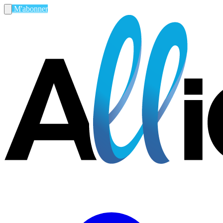
M'abonner