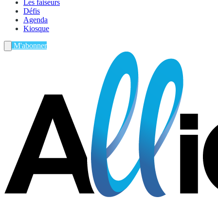
Les faiseurs
Défis
Agenda
Kiosque
M'abonner