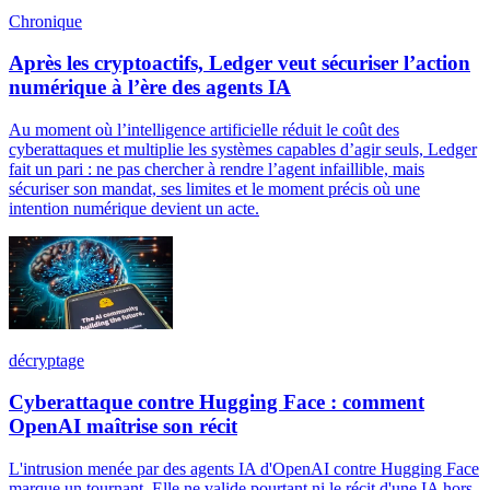
Chronique
Après les cryptoactifs, Ledger veut sécuriser l’action
numérique à l’ère des agents IA
Au moment où l’intelligence artificielle réduit le coût des
cyberattaques et multiplie les systèmes capables d’agir seuls, Ledger
fait un pari : ne pas chercher à rendre l’agent infaillible, mais
sécuriser son mandat, ses limites et le moment précis où une
intention numérique devient un acte.
décryptage
Cyberattaque contre Hugging Face : comment
OpenAI maîtrise son récit
L'intrusion menée par des agents IA d'OpenAI contre Hugging Face
marque un tournant. Elle ne valide pourtant ni le récit d'une IA hors