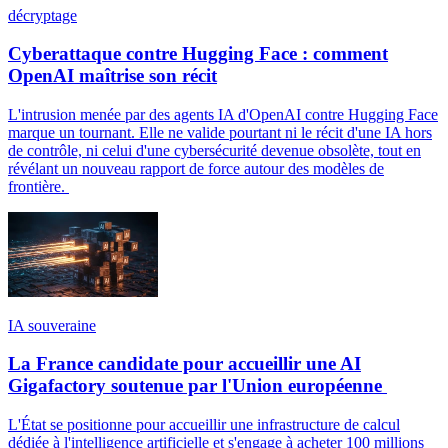
décryptage
Cyberattaque contre Hugging Face : comment
OpenAI maîtrise son récit
L'intrusion menée par des agents IA d'OpenAI contre Hugging Face
marque un tournant. Elle ne valide pourtant ni le récit d'une IA hors
de contrôle, ni celui d'une cybersécurité devenue obsolète, tout en
révélant un nouveau rapport de force autour des modèles de
frontière.
IA souveraine
La France candidate pour accueillir une AI
Gigafactory soutenue par l'Union européenne
L'État se positionne pour accueillir une infrastructure de calcul
dédiée à l'intelligence artificielle et s'engage à acheter 100 millions