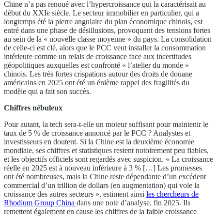
Chine n’a pas renoué avec l’hypercroissance qui la caractérisait au
début du XXIe siècle. Le secteur immobilier en particulier, qui a
longtemps été la pierre angulaire du plan économique chinois, est
entré dans une phase de désillusions, provoquant des tensions fortes
au sein de la « nouvelle classe moyenne » du pays. La consolidation
de celle-ci est clé, alors que le PCC veut installer la consommation
intérieure comme un relais de croissance face aux incertitudes
géopolitiques auxquelles est confronté « l’atelier du monde »
chinois. Les très fortes crispations autour des droits de douane
américains en 2025 ont été un énième rappel des fragilités du
modèle qui a fait son succès.
Chiffres nébuleux
Pour autant, la tech sera-t-elle un moteur suffisant pour maintenir le
taux de 5 % de croissance annoncé par le PCC ? Analystes et
investisseurs en doutent. Si la Chine est la deuxième économie
mondiale, ses chiffres et statistiques restent notoirement peu fiables,
et les objectifs officiels sont regardés avec suspicion. « La croissance
réelle en 2025 est à nouveau inférieure à 3 % […] Les promesses
ont été nombreuses, mais la Chine reste dépendante d’un excédent
commercial d’un trillion de dollars (en augmentation) qui vole la
croissance des autres secteurs », estiment ainsi
les chercheurs de
Rhodium Group China
dans une note d’analyse, fin 2025. Ils
remettent également en cause les chiffres de la faible croissance