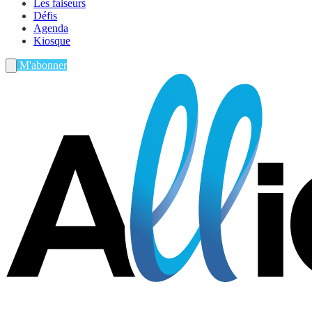
Les faiseurs
Défis
Agenda
Kiosque
M'abonner