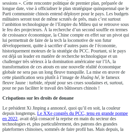
sessions ». Cette rencontre politique de premier plan, préparée de
longue date, vise à officialiser le plan stratégique quinquennal que le
Parti communiste chinois entend déployer pour le pays. Les budgets
militaires seront tout de même scrutés de près, mais c’est surtout
l’ambition technologique de l’Empire du Milieu qui se retrouve sous
le feu des projecteurs. À la recherche d’un second souffle en termes
de croissance économique, la Chine compte en effet sur un pivot qui
lui permettrait de faire de la tech la locomotive de son futur
développement, quitte à sacrifier d’autres pans de l’économie,
historiquement moteurs de la stratégie du PCC. Pourtant, si le pays
est déjà un leader en matière de recherche technologique et un
challenger très sérieux à la domination américaine sur l’IA, la
transformation de ces atouts en une nouvelle réalité économique
globale ne sera pas un long fleuve tranquille. La mise en œuvre de
cette planification sera plutôt à l’image de
Huáng hé
, le fameux
fleuve Jaune : turbide, réputé pour ses crues soudaines et, surtout,
pour ne pas faciliter le travail des bâtisseurs chinois !
Crispations sur les droits de douane
Le président Xi Jinping a annoncé, quoi qu’il en soit, la couleur
depuis longtemps.
Le XXe congrès du PCC, tenu en grande pompe
en 2022
, avait déjà consacré la reprise en main du secteur des
technologies et, plus particulièrement, des patrons des grandes
plateformes chinoises, sommés de faire profil bas. Mais depuis, la