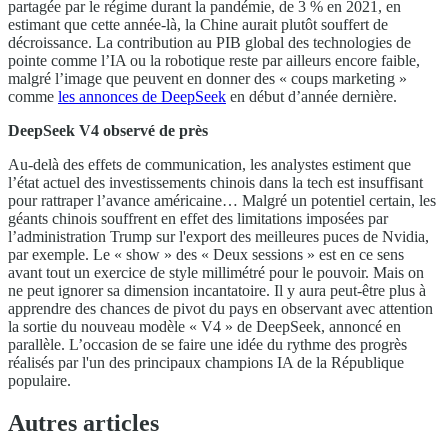
partagée par le régime durant la pandémie, de 3 % en 2021, en
estimant que cette année-là, la Chine aurait plutôt souffert de
décroissance. La contribution au PIB global des technologies de
pointe comme l’IA ou la robotique reste par ailleurs encore faible,
malgré l’image que peuvent en donner des « coups marketing »
comme
les annonces de DeepSeek
en début d’année dernière.
DeepSeek V4 observé de près
Au-delà des effets de communication, les analystes estiment que
l’état actuel des investissements chinois dans la tech est insuffisant
pour rattraper l’avance américaine… Malgré un potentiel certain, les
géants chinois souffrent en effet des limitations imposées par
l’administration Trump sur l'export des meilleures puces de Nvidia,
par exemple. Le « show » des « Deux sessions » est en ce sens
avant tout un exercice de style millimétré pour le pouvoir. Mais on
ne peut ignorer sa dimension incantatoire. Il y aura peut-être plus à
apprendre des chances de pivot du pays en observant avec attention
la sortie du nouveau modèle « V4 » de DeepSeek, annoncé en
parallèle. L’occasion de se faire une idée du rythme des progrès
réalisés par l'un des principaux champions IA de la République
populaire.
Autres articles