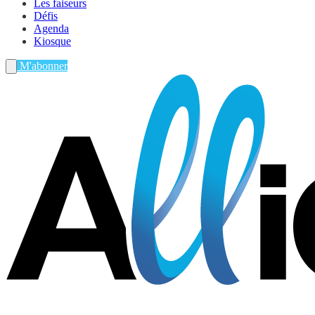
Les faiseurs
Défis
Agenda
Kiosque
M'abonner