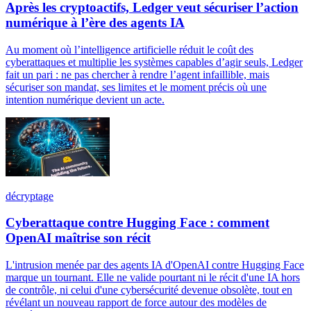
Après les cryptoactifs, Ledger veut sécuriser l’action
numérique à l’ère des agents IA
Au moment où l’intelligence artificielle réduit le coût des
cyberattaques et multiplie les systèmes capables d’agir seuls, Ledger
fait un pari : ne pas chercher à rendre l’agent infaillible, mais
sécuriser son mandat, ses limites et le moment précis où une
intention numérique devient un acte.
décryptage
Cyberattaque contre Hugging Face : comment
OpenAI maîtrise son récit
L'intrusion menée par des agents IA d'OpenAI contre Hugging Face
marque un tournant. Elle ne valide pourtant ni le récit d'une IA hors
de contrôle, ni celui d'une cybersécurité devenue obsolète, tout en
révélant un nouveau rapport de force autour des modèles de