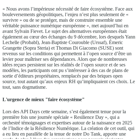
« Nous avons l’impérieuse nécessité de faire écosystème. Face aux
bouleversements géopolitiques, l’enjeu n’est plus seulement de «
survivre » ou de se protéger, mais de construire ensemble une
véritable puissance numérique européenne », met aujourd’hui en
avant Sylvain Fievet. Le sujet des alternatives européennes était
également au cœur des échanges du 9 décembre, lors desquels Yann
Lechelle (Probabl), Jean-Baptiste Courouble (Urssaf), Émeric
Grangette (Sopra Steria) et Thomas Di Giacomo (SUSE) sont
revenus sur les conditions qui permettent à l’open source d’être un
levier pour maîtriser ses dépendances. Alors que de nombreuses
idées reçues persistent sur les réalités de l’open source et de ses
modèles, les participants ont pu s’intéresser à des cas de plans de
sortie d’éditeurs propriétaires, remplacés par des briques open
source, tout autant qu’aux enjeux RH qu’impliquaient ces choix. Le
tout, sans dogmatisme.
L'urgence de mieux "faire écosystème"
Lors des API Days cette semaine, s’est également tenue pour la
première fois une journée spéciale « Resilience Day », qui a
orchestré témoignages et expertises autour de la naissance en 2025
de l’Indice de la Résilience Numérique. La création de cet outil, qui
a eu lieu en parallèle de la tenue de notre Do Tank, apporte une